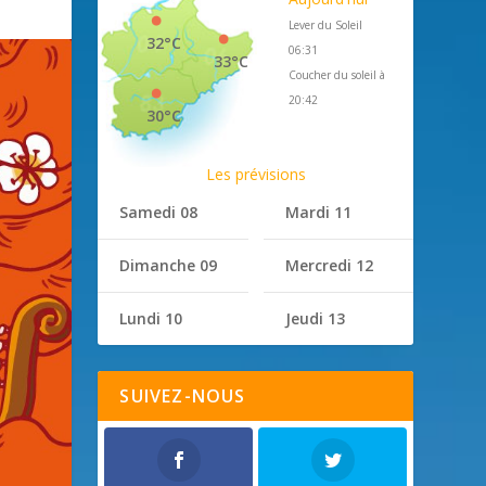
Lever du Soleil
32°C
06:31
33°C
Coucher du soleil à
20:42
30°C
Les prévisions
Samedi 08
Mardi 11
Dimanche 09
Mercredi 12
Lundi 10
Jeudi 13
SUIVEZ-NOUS