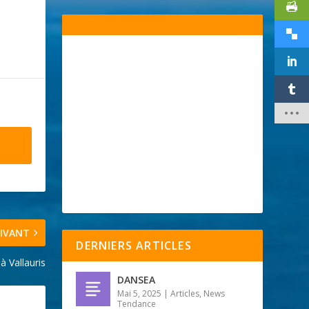
IVANT
DERNIERS ARTICLES
à Vallauris
DANSEA
Mai 5, 2025
|
Articles
,
News
Tendance