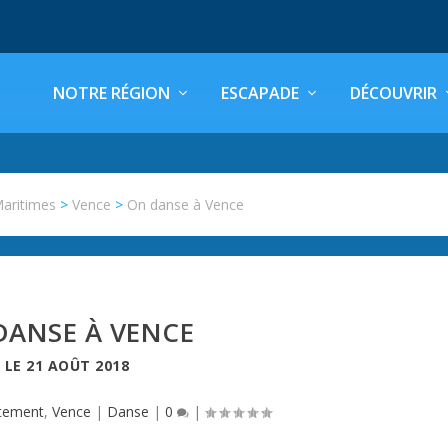
NOTRE RÉGION
ESCAPADE
DÉCOUVRIR
Maritimes
>
Vence
>
On danse à Vence
DANSE À VENCE
LE
21 AOÛT 2018
tement
,
Vence
|
Danse
|
0
|