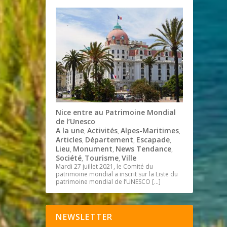
Nice entre au Patrimoine Mondial
de l’Unesco
A la une
Activités
Alpes-Maritimes
,
,
,
Articles
Département
Escapade
,
,
,
Lieu
Monument
News Tendance
,
,
,
Société
Tourisme
Ville
,
,
Mardi 27 juillet 2021, le Comité du
patrimoine mondial a inscrit sur la Liste du
patrimoine mondial de l’UNESCO
[…]
NEWSLETTER