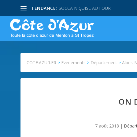
TENDANCE:
SOCCA NIÇOISE AU FOUR
COTE.AZUR.FR
>
Evénements
>
Département
>
Alpes-
ON 
7 août 2018
|
Dépar