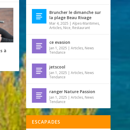
Bruncher le dimanche sur
la plage Beau Rivage
Mar 4, 2025
|
Alpes-Maritimes
,
Articles
,
Nice
,
Restaurant
ce evasion
Jan 1, 2025
|
Articles
,
News
s à
Tendance
jetscool
Jan 1, 2025
|
Articles
,
News
Tendance
ranger Nature Passion
Jan 1, 2025
|
Articles
,
News
Tendance
ESCAPADES