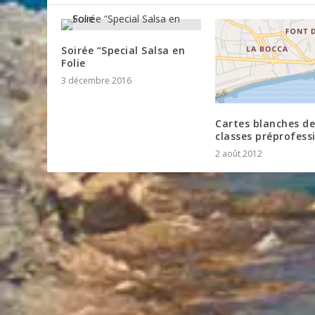
Soirée “Special Salsa en
Folie
3 décembre 2016
Cartes blanches de
classes préprofess
2 août 2012