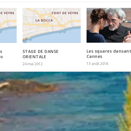
Les squares dansant
s
STAGE DE DANSE
Cannes
io
ORIENTALE
13 août 2018
24 mai 2012