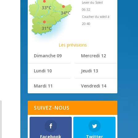
Lever du Soleil
33°C
06:32
34°C
Coucher du soleil à
20:40
31°C
Les prévisions
Dimanche 09
Mercredi 12
u
Lundi 10
Jeudi 13
Mardi 11
Vendredi 14
SUIVEZ-NOUS
Facebook
Twitter