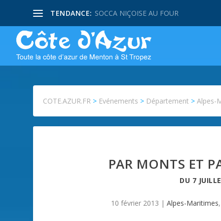
TENDANCE:
SOCCA NIÇOISE AU FOUR
COTE.AZUR.FR
>
Evénements
>
Département
>
Alpes-
PAR MONTS ET PA
DU
7 JUILL
10 février 2013
|
Alpes-Maritimes