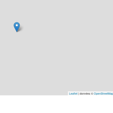
Leaflet
| données ©
OpenStreetMa