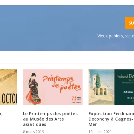
SU
Vieux papiers, vieux
x,
Le Printemps des poètes
Exposition Ferdinan
au Musée des Arts
Deconchy à Cagnes-
asiatiques
Mer
8 mars 2019
13 juillet 2021