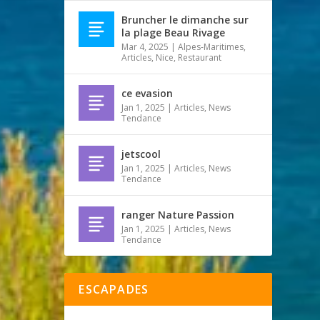
Bruncher le dimanche sur
la plage Beau Rivage
Mar 4, 2025
|
Alpes-Maritimes
,
Articles
,
Nice
,
Restaurant
ce evasion
Jan 1, 2025
|
Articles
,
News
Tendance
jetscool
Jan 1, 2025
|
Articles
,
News
Tendance
ranger Nature Passion
Jan 1, 2025
|
Articles
,
News
Tendance
ESCAPADES