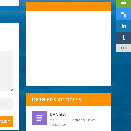
DERNIERS ARTICLES
DANSEA
Mai 5, 2025
|
Articles
,
News
Tendance