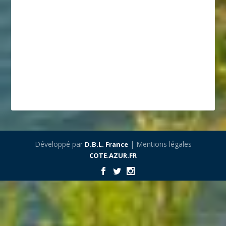
Développé par
| Mentions légales
D.B.L. France
COTE.AZUR.FR