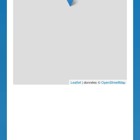
Leaflet
| données ©
OpenStreetMap