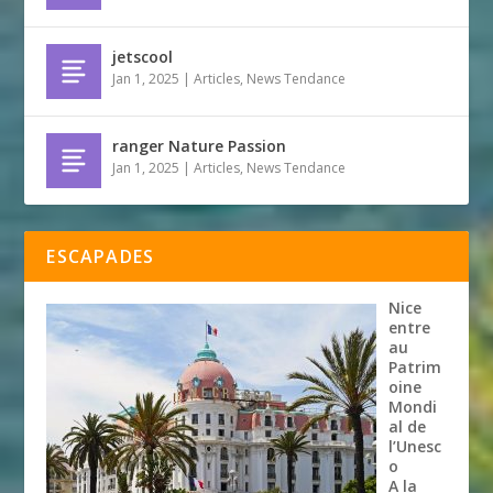
jetscool
Jan 1, 2025
|
Articles
,
News Tendance
ranger Nature Passion
Jan 1, 2025
|
Articles
,
News Tendance
ESCAPADES
Nice
entre
au
Patrim
oine
Mondi
al de
l’Unesc
o
A la