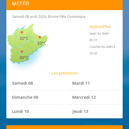
MÉTÉO
Samedi 08 août 2026, Bonne Fête Dominique
Aujourd'hui
Lever du Soleil
32°C
06:31
33°C
Coucher du soleil à
20:42
30°C
Les prévisions
Samedi 08
Mardi 11
Dimanche 09
Mercredi 12
Lundi 10
Jeudi 13