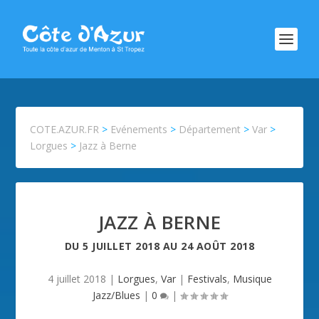
COTE.AZUR.FR
>
Evénements
>
Département
>
Var
>
Lorgues
>
Jazz à Berne
JAZZ À BERNE
DU
5 JUILLET 2018
AU
24 AOÛT 2018
4 juillet 2018
|
Lorgues
,
Var
|
Festivals
,
Musique
Jazz/Blues
|
0
|