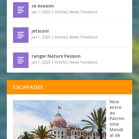
ce evasion
Jan 1, 2025
|
Articles
,
News Tendance
jetscool
Jan 1, 2025
|
Articles
,
News Tendance
ranger Nature Passion
Jan 1, 2025
|
Articles
,
News Tendance
ESCAPADES
Nice
entre
au
Patrim
oine
Mondi
al de