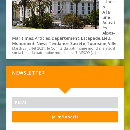
l’Unesc
o
A la
une
,
Activit
és
,
Alpes-
Maritimes
Articles
Département
Escapade
Lieu
,
,
,
,
,
Monument
News Tendance
Société
Tourisme
Ville
,
,
,
,
Mardi 27 juillet 2021, le Comité du patrimoine mondial a inscrit
sur la Liste du patrimoine mondial de l’UNESCO
[…]
NEWSLETTER
Je m'inscris