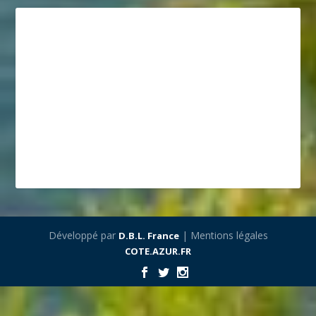
Développé par
| Mentions légales
D.B.L. France
COTE.AZUR.FR