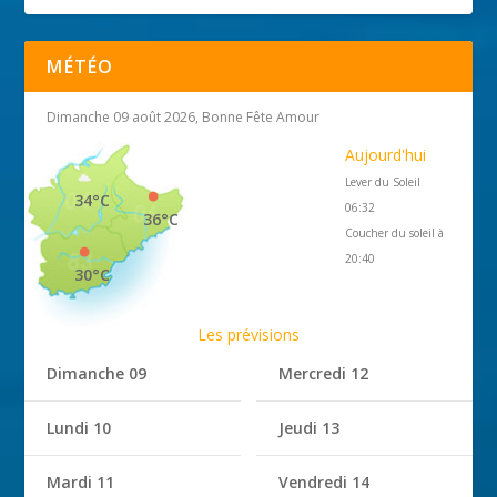
MÉTÉO
Dimanche 09 août 2026, Bonne Fête Amour
Aujourd'hui
Lever du Soleil
34°C
06:32
36°C
Coucher du soleil à
20:40
30°C
Les prévisions
Dimanche 09
Mercredi 12
Lundi 10
Jeudi 13
Mardi 11
Vendredi 14