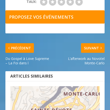
TAUX:
PROPOSEZ VOS ÉVÉNEMENTS
PRÉCÉDENT
SUIVANT
Du Gospel à Love Supreme
L’afterwork au Novotel
– La Foi dans l
Monte-Carlo
ARTICLES SIMILAIRES