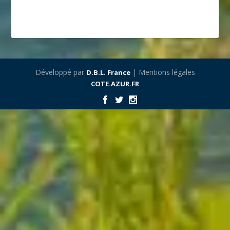
Développé par
| Mentions légales
D.B.L. France
COTE.AZUR.FR