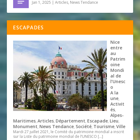
Jan 1, 2025
|
Articles
,
News Tendance
ESCAPADES
Nice
entre
au
Patrim
oine
Mondi
al de
l’Unesc
o
A la
une
,
Activit
és
,
Alpes-
Maritimes
Articles
Département
Escapade
Lieu
,
,
,
,
,
Monument
News Tendance
Société
Tourisme
Ville
,
,
,
,
Mardi 27 juillet 2021, le Comité du patrimoine mondial a inscrit
sur la Liste du patrimoine mondial de l’UNESCO
[…]