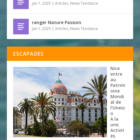
Jan 1, 2025
|
Articles
,
News Tendance
ranger Nature Passion
Jan 1, 2025
|
Articles
,
News Tendance
ESCAPADES
Nice
entre
au
Patrim
oine
Mondi
al de
l’Unesc
o
A la
une
,
Activit
és
,