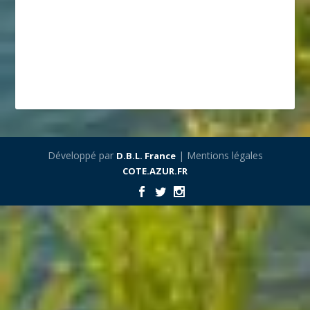
Développé par
| Mentions légales
D.B.L. France
COTE.AZUR.FR