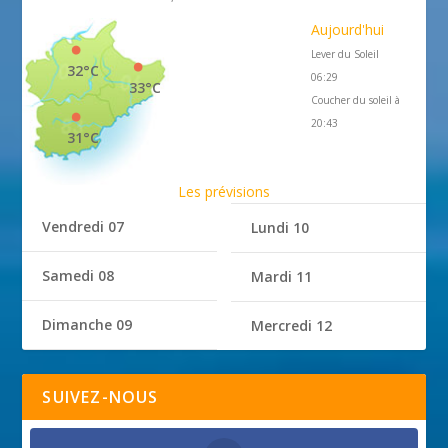
Aujourd'hui
Lever du Soleil
32°C
06:29
33°C
Coucher du soleil à
20:43
31°C
Les prévisions
Vendredi 07
Lundi 10
Samedi 08
Mardi 11
Dimanche 09
Mercredi 12
SUIVEZ-NOUS