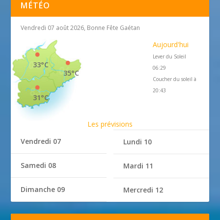
MÉTÉO
Vendredi 07 août 2026, Bonne Fête Gaétan
Aujourd'hui
Lever du Soleil
33°C
06:29
35°C
Coucher du soleil à
20:43
31°C
Les prévisions
Vendredi 07
Lundi 10
Samedi 08
Mardi 11
Dimanche 09
Mercredi 12