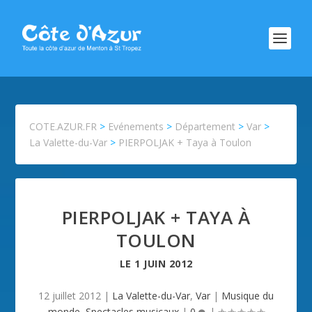
COTE.AZUR.FR
>
Evénements
>
Département
>
Var
>
La Valette-du-Var
>
PIERPOLJAK + Taya à Toulon
PIERPOLJAK + TAYA À
TOULON
LE
1 JUIN 2012
12 juillet 2012
|
La Valette-du-Var
,
Var
|
Musique du
monde
,
Spectacles musicaux
|
0
|