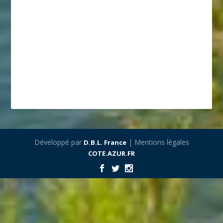
Développé par
| Mentions légales
D.B.L. France
COTE.AZUR.FR