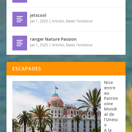
jetscool
Jan 1, 2025
|
Articles
,
News Tendance
ranger Nature Passion
Jan 1, 2025
|
Articles
,
News Tendance
ESCAPADES
Nice
entre
au
Patrim
oine
Mondi
al de
l’Unesc
o
A la