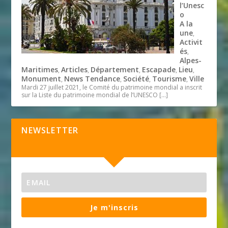
l’Unesc
o
A la
une
,
Activit
és
,
Alpes-
Maritimes
Articles
Département
Escapade
Lieu
,
,
,
,
,
Monument
News Tendance
Société
Tourisme
Ville
,
,
,
,
Mardi 27 juillet 2021, le Comité du patrimoine mondial a inscrit
sur la Liste du patrimoine mondial de l’UNESCO
[…]
NEWSLETTER
Je m'inscris