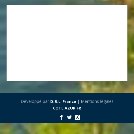
Développé par
| Mentions légales
D.B.L. France
COTE.AZUR.FR