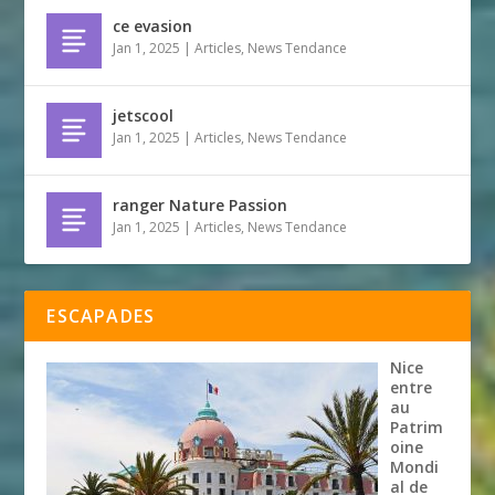
ce evasion
Jan 1, 2025
|
Articles
,
News Tendance
jetscool
Jan 1, 2025
|
Articles
,
News Tendance
ranger Nature Passion
Jan 1, 2025
|
Articles
,
News Tendance
ESCAPADES
Nice
entre
au
Patrim
oine
Mondi
al de