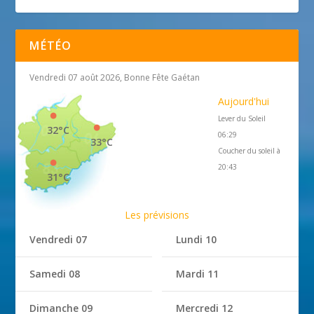
MÉTÉO
Vendredi 07 août 2026, Bonne Fête Gaétan
Aujourd'hui
Lever du Soleil
32°C
06:29
33°C
Coucher du soleil à
20:43
31°C
Les prévisions
Vendredi 07
Lundi 10
Samedi 08
Mardi 11
Dimanche 09
Mercredi 12