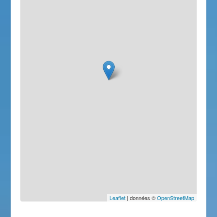
Leaflet
| données ©
OpenStreetMap