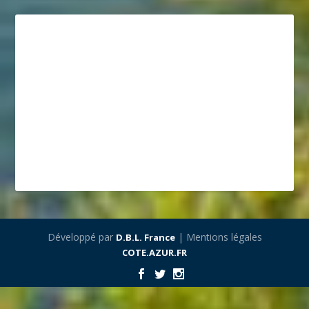
Développé par
| Mentions légales
D.B.L. France
COTE.AZUR.FR