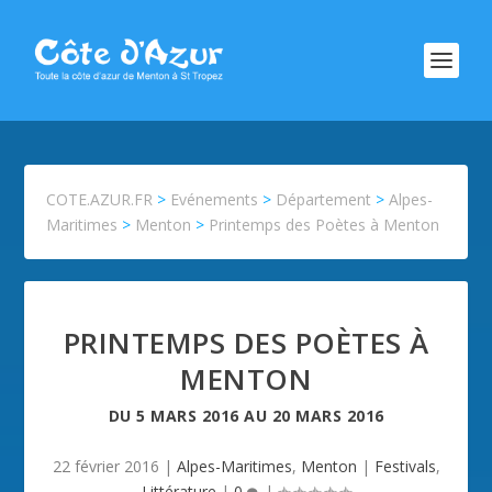
COTE.AZUR.FR
>
Evénements
>
Département
>
Alpes-
Maritimes
>
Menton
>
Printemps des Poètes à Menton
PRINTEMPS DES POÈTES À
MENTON
DU
5 MARS 2016
AU
20 MARS 2016
22 février 2016
|
Alpes-Maritimes
,
Menton
|
Festivals
,
Littérature
|
0
|