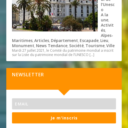
l’Unesc
o
A la
une
,
Activit
és
,
Alpes-
Maritimes
Articles
Département
Escapade
Lieu
,
,
,
,
,
Monument
News Tendance
Société
Tourisme
Ville
,
,
,
,
Mardi 27 juillet 2021, le Comité du patrimoine mondial a inscrit
sur la Liste du patrimoine mondial de l’UNESCO
[…]
NEWSLETTER
Je m'inscris