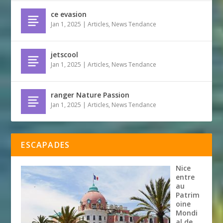
ce evasion
Jan 1, 2025
|
Articles
,
News Tendance
jetscool
Jan 1, 2025
|
Articles
,
News Tendance
ranger Nature Passion
Jan 1, 2025
|
Articles
,
News Tendance
ESCAPADES
Nice
entre
au
Patrim
oine
Mondi
al de