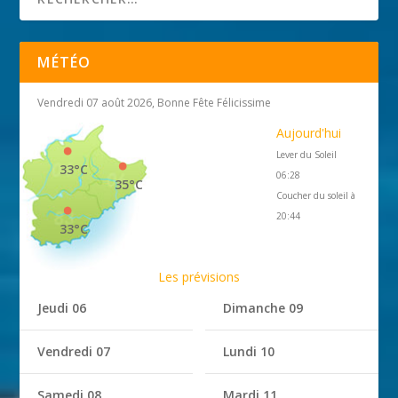
MÉTÉO
Vendredi 07 août 2026, Bonne Fête Félicissime
Aujourd'hui
Lever du Soleil
33°C
06:28
35°C
Coucher du soleil à
20:44
33°C
Les prévisions
Jeudi 06
Dimanche 09
Vendredi 07
Lundi 10
Samedi 08
Mardi 11