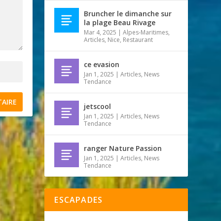
Bruncher le dimanche sur
la plage Beau Rivage
Mar 4, 2025
|
Alpes-Maritimes
,
Articles
,
Nice
,
Restaurant
ce evasion
Jan 1, 2025
|
Articles
,
News
Tendance
jetscool
Jan 1, 2025
|
Articles
,
News
Tendance
ranger Nature Passion
Jan 1, 2025
|
Articles
,
News
Tendance
ESCAPADES