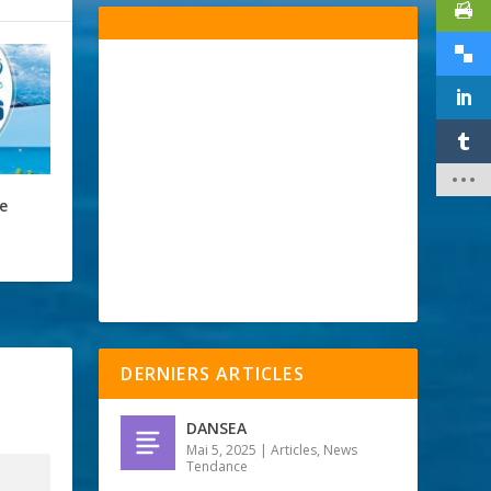
e
DERNIERS ARTICLES
DANSEA
Mai 5, 2025
|
Articles
,
News
Tendance