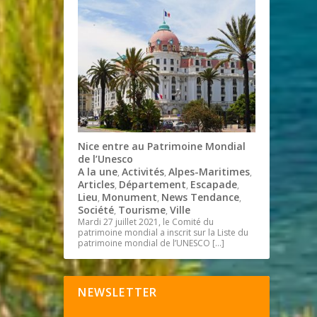
Nice entre au Patrimoine Mondial
de l’Unesco
A la une
Activités
Alpes-Maritimes
,
,
,
Articles
Département
Escapade
,
,
,
Lieu
Monument
News Tendance
,
,
,
Société
Tourisme
Ville
,
,
Mardi 27 juillet 2021, le Comité du
patrimoine mondial a inscrit sur la Liste du
patrimoine mondial de l’UNESCO
[…]
NEWSLETTER