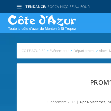
TENDANCE:
SOCCA NIÇOISE AU FOUR
COTE.AZUR.FR
>
Evénements
>
Département
>
Alpes-
PROM’
8 décembre 2016
|
Alpes-Maritimes
,
N