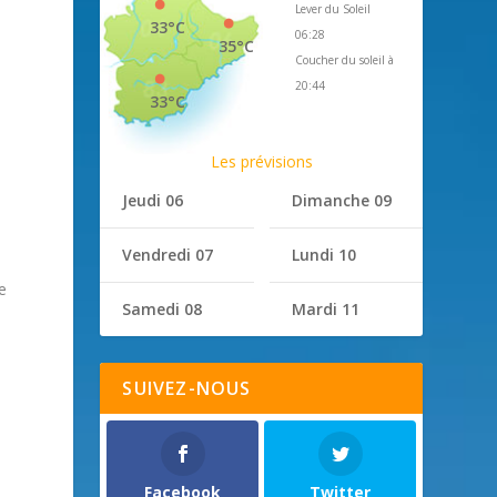
Lever du Soleil
33°C
06:28
35°C
Coucher du soleil à
20:44
33°C
Les prévisions
Jeudi 06
Dimanche 09
Vendredi 07
Lundi 10
te
Samedi 08
Mardi 11
SUIVEZ-NOUS
Facebook
Twitter