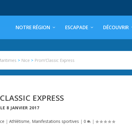
NOTRE RÉGION
ESCAPADE
DÉCOUVRIR
Maritimes
>
Nice
>
Prom’Classic Express
CLASSIC EXPRESS
LE
8 JANVIER 2017
ice
|
Athlétisme
,
Manifestations sportives
|
0
|