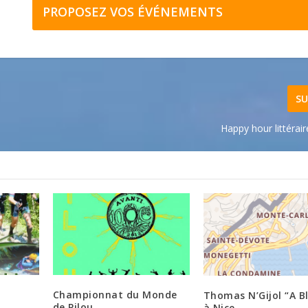
PROPOSEZ VOS ÉVÉNEMENTS
SU
Happy hour littérai
Championnat du Monde
Thomas N’Gijol “A B
de Pilou
à Nice