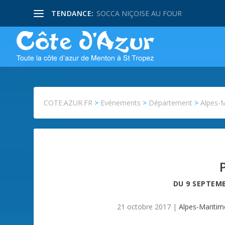
TENDANCE:
SOCCA NIÇOISE AU FOUR
COTE.AZUR.FR
>
Evénements
>
Département
>
Alpes-
DU
9 SEPTEMB
21 octobre 2017
|
Alpes-Maritim