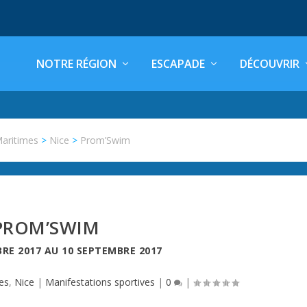
NOTRE RÉGION
ESCAPADE
DÉCOUVRIR
Maritimes
>
Nice
>
Prom’Swim
PROM’SWIM
RE 2017
AU
10 SEPTEMBRE 2017
es
,
Nice
|
Manifestations sportives
|
0
|