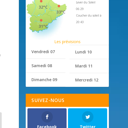
Lever du Soleil
32°C
06:29
33°C
Coucher du soleil à
20:43
31°C
Les prévisions
Vendredi 07
Lundi 10
à
Samedi 08
Mardi 11
Dimanche 09
Mercredi 12
SUIVEZ-NOUS
Facebook
Twitter