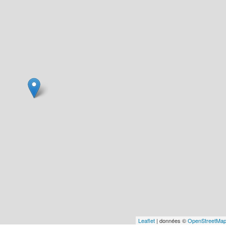
Leaflet
| données ©
OpenStreetMa