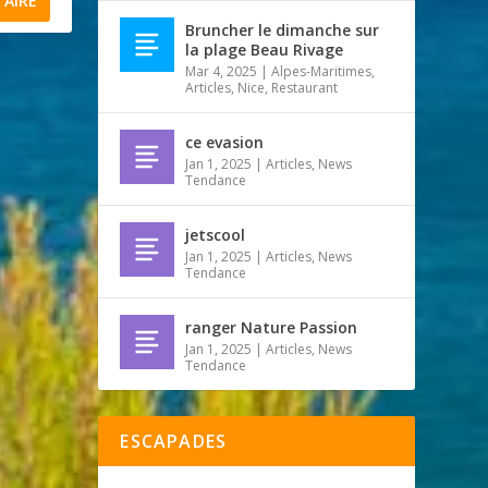
Bruncher le dimanche sur
la plage Beau Rivage
Mar 4, 2025
|
Alpes-Maritimes
,
Articles
,
Nice
,
Restaurant
ce evasion
Jan 1, 2025
|
Articles
,
News
Tendance
jetscool
Jan 1, 2025
|
Articles
,
News
Tendance
ranger Nature Passion
Jan 1, 2025
|
Articles
,
News
Tendance
ESCAPADES