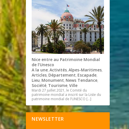
Nice entre au Patrimoine Mondial
de l’Unesco
A la une
Activités
Alpes-Maritimes
,
,
,
Articles
Département
Escapade
,
,
,
Lieu
Monument
News Tendance
,
,
,
Société
Tourisme
Ville
,
,
Mardi 27 juillet 2021, le Comité du
patrimoine mondial a inscrit sur la Liste du
patrimoine mondial de l’UNESCO
[…]
NEWSLETTER