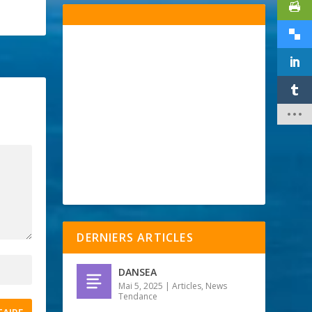
DERNIERS ARTICLES
DANSEA
Mai 5, 2025
|
Articles
,
News
Tendance