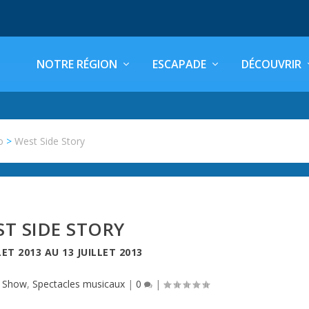
NOTRE RÉGION
ESCAPADE
DÉCOUVRIR
o
>
West Side Story
T SIDE STORY
LET 2013
AU
13 JUILLET 2013
|
Show
,
Spectacles musicaux
|
0
|