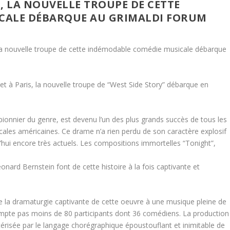
, LA NOUVELLE TROUPE DE CETTE
CALE DÉBARQUE AU GRIMALDI FORUM
 la nouvelle troupe de cette indémodable comédie musicale débarque
et à Paris, la nouvelle troupe de “West Side Story” débarque en
ionnier du genre, est devenu l’un des plus grands succès de tous les
ales américaines. Ce drame n’a rien perdu de son caractère explosif
d’hui encore très actuels. Les compositions immortelles “Tonight”,
nard Bernstein font de cette histoire à la fois captivante et
ie la dramaturgie captivante de cette oeuvre à une musique pleine de
ompte pas moins de 80 participants dont 36 comédiens. La production
risée par le langage chorégraphique époustouflant et inimitable de