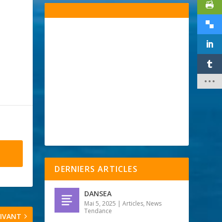
DERNIERS ARTICLES
DANSEA
Mai 5, 2025
|
Articles
,
News
Tendance
IVANT