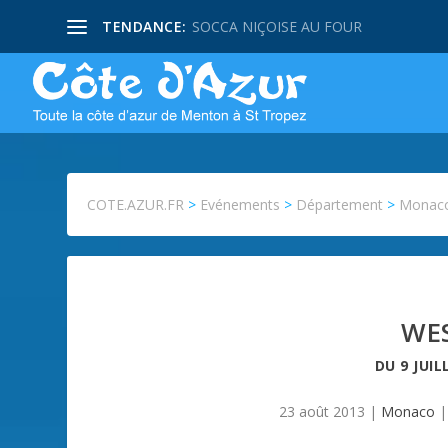
TENDANCE:
SOCCA NIÇOISE AU FOUR
COTE.AZUR.FR
>
Evénements
>
Département
>
Monac
WES
DU
9 JUIL
23 août 2013
|
Monaco