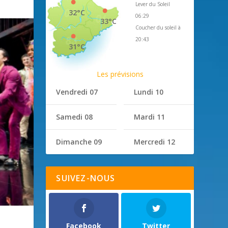
Lever du Soleil
32°C
06:29
33°C
Coucher du soleil à
20:43
31°C
Les prévisions
Vendredi 07
Lundi 10
Samedi 08
Mardi 11
Dimanche 09
Mercredi 12
SUIVEZ-NOUS
Facebook
Twitter