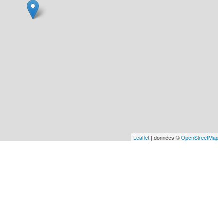
Leaflet
| données ©
OpenStreetMa