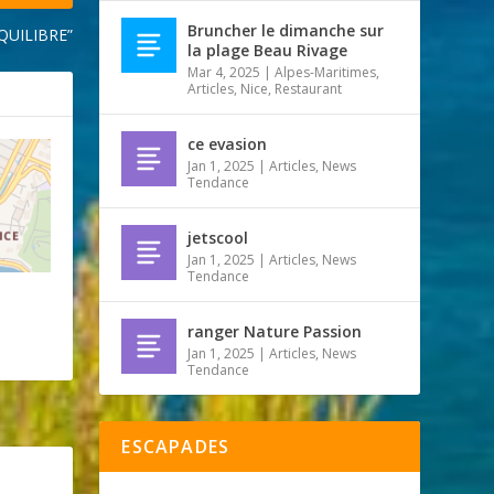
Bruncher le dimanche sur
YQUILIBRE”
la plage Beau Rivage
Mar 4, 2025
|
Alpes-Maritimes
,
Articles
,
Nice
,
Restaurant
ce evasion
Jan 1, 2025
|
Articles
,
News
Tendance
jetscool
Jan 1, 2025
|
Articles
,
News
Tendance
ranger Nature Passion
Jan 1, 2025
|
Articles
,
News
Tendance
ESCAPADES