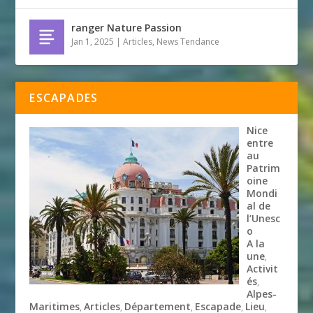
ranger Nature Passion
Jan 1, 2025
|
Articles
,
News Tendance
ESCAPADES
Nice
entre
au
Patrim
oine
Mondi
al de
l’Unesc
o
A la
une
,
Activit
és
,
Alpes-
Maritimes
Articles
Département
Escapade
Lieu
,
,
,
,
,