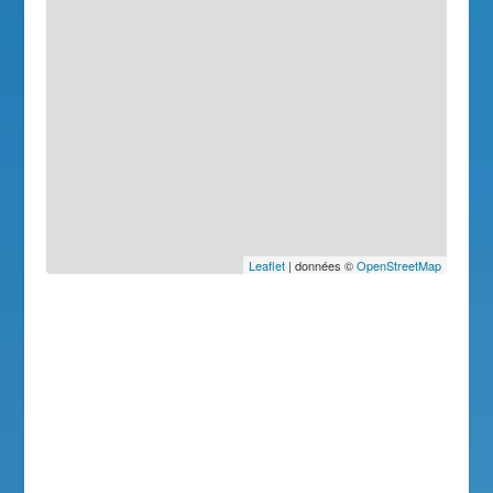
Leaflet
| données ©
OpenStreetMap