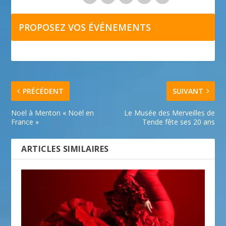
PROPOSEZ VOS ÉVÉNEMENTS
PRÉCÉDENT
SUIVANT
Noël à Menton « Noël en
Le Musée des Merveilles de
France »
Tende fête ses 20 ans
ARTICLES SIMILAIRES