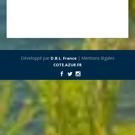
Développé par
| Mentions légales
D.B.L. France
COTE.AZUR.FR