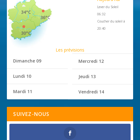
Lever du Soleil
34°C
06:32
36°C
Coucher du soleil à
20:40
30°C
Les prévisions
Dimanche 09
Mercredi 12
Lundi 10
Jeudi 13
Mardi 11
Vendredi 14
SUIVEZ-NOUS