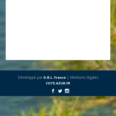
Développé par
| Mentions légales
D.B.L. France
COTE.AZUR.FR