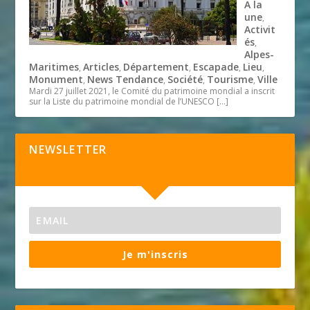
A la
une
,
Activit
és
,
Alpes-
Maritimes
Articles
Département
Escapade
Lieu
,
,
,
,
,
Monument
News Tendance
Société
Tourisme
Ville
,
,
,
,
Mardi 27 juillet 2021, le Comité du patrimoine mondial a inscrit
sur la Liste du patrimoine mondial de l’UNESCO
[…]
NEWSLETTER
Je m'inscris