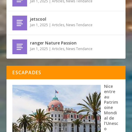
Jan 1, 2025
|
Articles
,
News Tendance
jetscool
Jan 1, 2025
|
Articles
,
News Tendance
ranger Nature Passion
Jan 1, 2025
|
Articles
,
News Tendance
ESCAPADES
Nice
entre
au
Patrim
oine
Mondi
al de
l’Unesc
o