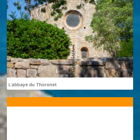
L'abbaye du Thoronet