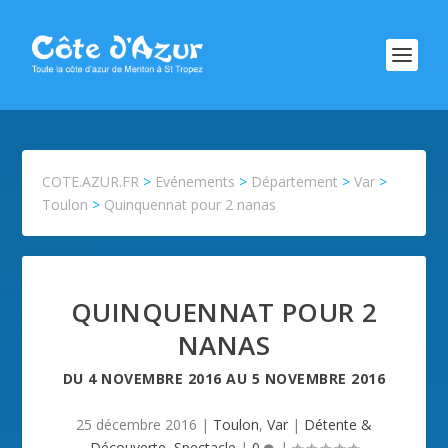
COTE.AZUR.FR
>
Evénements
>
Département
>
Var
>
Toulon
>
Quinquennat pour 2 nanas
QUINQUENNAT POUR 2
NANAS
DU
4 NOVEMBRE 2016
AU
5 NOVEMBRE 2016
25 décembre 2016
|
Toulon
,
Var
|
Détente &
Découverte
,
Spectacle
|
0
|