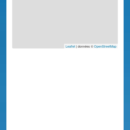
Leaflet
| données ©
OpenStreetMap