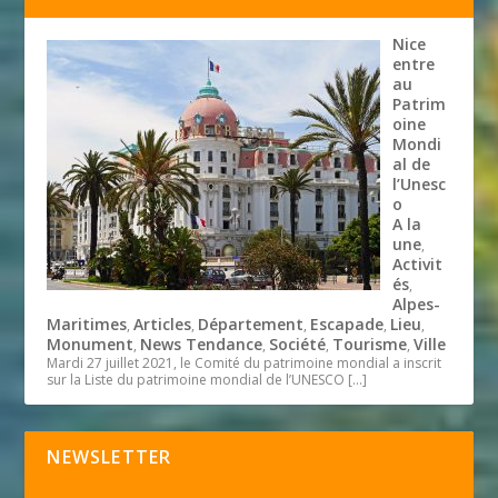
Nice
entre
au
Patrim
oine
Mondi
al de
l’Unesc
o
A la
une
,
Activit
és
,
Alpes-
Maritimes
Articles
Département
Escapade
Lieu
,
,
,
,
,
Monument
News Tendance
Société
Tourisme
Ville
,
,
,
,
Mardi 27 juillet 2021, le Comité du patrimoine mondial a inscrit
sur la Liste du patrimoine mondial de l’UNESCO
[…]
NEWSLETTER