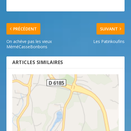
PRÉCÉDENT
SUIVANT
On achéve pas les vieux
Les Patinkoufins
MéméCasseBonbons
ARTICLES SIMILAIRES