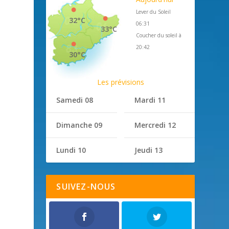
Lever du Soleil
32°C
06:31
33°C
Coucher du soleil à
20:42
30°C
Les prévisions
Samedi 08
Mardi 11
Dimanche 09
Mercredi 12
Lundi 10
Jeudi 13
SUIVEZ-NOUS