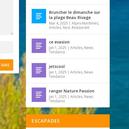
Bruncher le dimanche sur
la plage Beau Rivage
Mar 4, 2025
|
Alpes-Maritimes
,
Articles
,
Nice
,
Restaurant
ce evasion
Jan 1, 2025
|
Articles
,
News
Tendance
jetscool
Jan 1, 2025
|
Articles
,
News
Tendance
ranger Nature Passion
Jan 1, 2025
|
Articles
,
News
Tendance
ESCAPADES