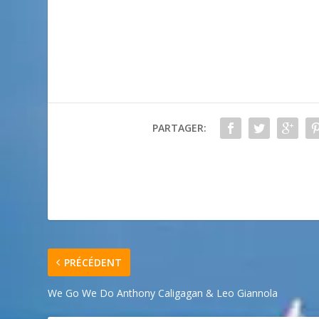
PARTAGER:
PRÉCÉDENT
We Go We Do Anthony Caligagan & Leo Giannola