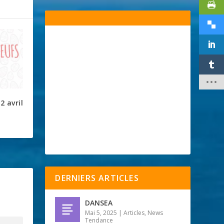
2 avril
DERNIERS ARTICLES
DANSEA
Mai 5, 2025
|
Articles
,
News
Tendance