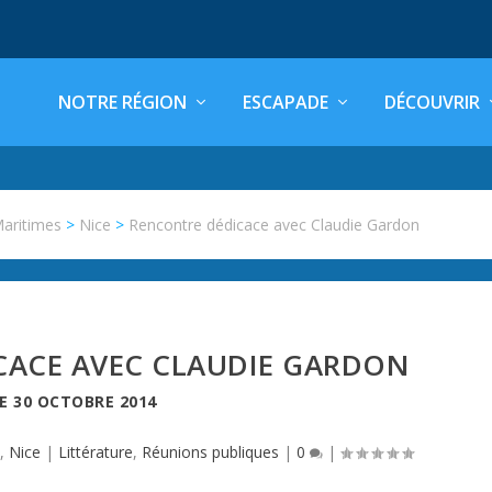
NOTRE RÉGION
ESCAPADE
DÉCOUVRIR
Maritimes
>
Nice
>
Rencontre dédicace avec Claudie Gardon
CACE AVEC CLAUDIE GARDON
LE
30 OCTOBRE 2014
,
Nice
|
Littérature
,
Réunions publiques
|
0
|