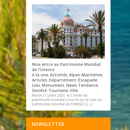
Nice entre au Patrimoine Mondial
de l’Unesco
A la une
Activités
Alpes-Maritimes
,
,
,
Articles
Département
Escapade
,
,
,
Lieu
Monument
News Tendance
,
,
,
Société
Tourisme
Ville
,
,
Mardi 27 juillet 2021, le Comité du
patrimoine mondial a inscrit sur la Liste du
patrimoine mondial de l’UNESCO
[…]
NEWSLETTER