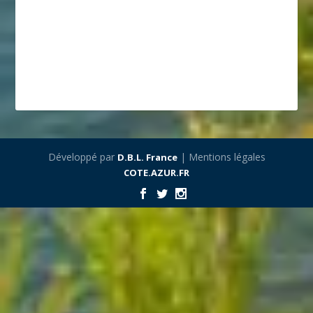
Développé par
| Mentions légales
D.B.L. France
COTE.AZUR.FR