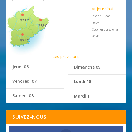
Aujourd'hui
Lever du Soleil
33°C
06:28
35°C
Coucher du soleil à
20:44
33°C
Les prévisions
Jeudi 06
Dimanche 09
Vendredi 07
Lundi 10
Samedi 08
Mardi 11
SUIVEZ-NOUS