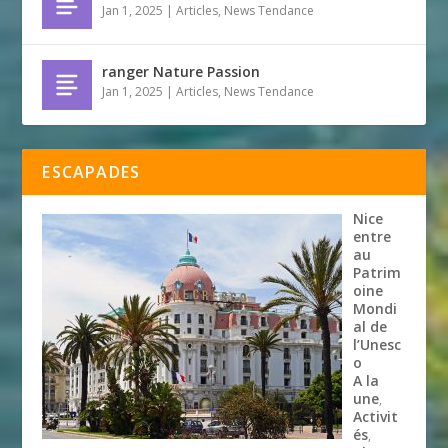
Jan 1, 2025
|
Articles
,
News Tendance
ranger Nature Passion
Jan 1, 2025
|
Articles
,
News Tendance
ESCAPADES
Nice
entre
au
Patrim
oine
Mondi
al de
l’Unesc
o
A la
une
,
Activit
és
,