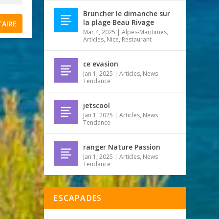
Bruncher le dimanche sur
la plage Beau Rivage
Mar 4, 2025
|
Alpes-Maritimes
,
Articles
,
Nice
,
Restaurant
ce evasion
Jan 1, 2025
|
Articles
,
News
Tendance
jetscool
Jan 1, 2025
|
Articles
,
News
Tendance
ranger Nature Passion
Jan 1, 2025
|
Articles
,
News
Tendance
ESCAPADES