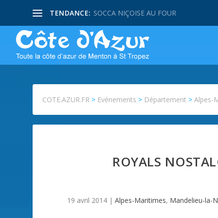
TENDANCE:
SOCCA NIÇOISE AU FOUR
COTE.AZUR.FR
>
Evénements
>
Département
>
Alpes-
ROYALS NOSTAL
19 avril 2014
|
Alpes-Maritimes
,
Mandelieu-la-