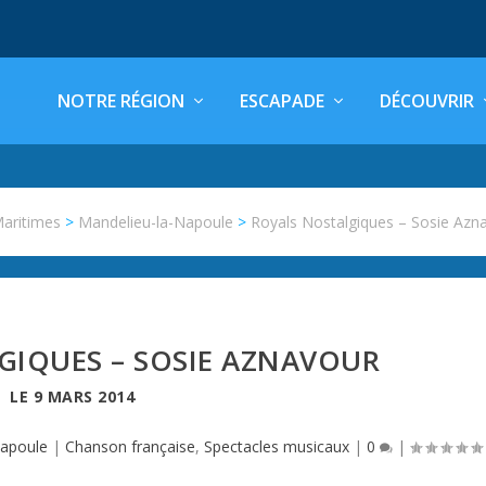
NOTRE RÉGION
ESCAPADE
DÉCOUVRIR
Maritimes
>
Mandelieu-la-Napoule
>
Royals Nostalgiques – Sosie Azn
GIQUES – SOSIE AZNAVOUR
LE
9 MARS 2014
Napoule
|
Chanson française
,
Spectacles musicaux
|
0
|