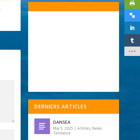
e
DERNIERS ARTICLES
DANSEA
Mai 5, 2025
|
Articles
,
News
Tendance