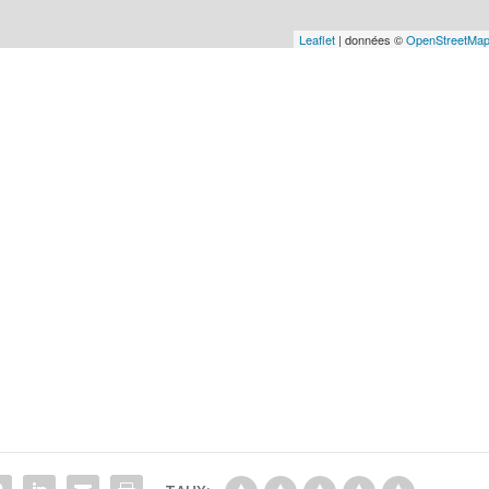
Leaflet
| données ©
OpenStreetMa