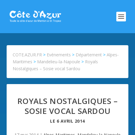
COTE.AZUR.FR
>
Evénements
>
Département
>
Alpes-
Maritimes
>
Mandelieu-la-Napoule
>
Royals
Nostalgiques – Sosie vocal Sardou
ROYALS NOSTALGIQUES –
SOSIE VOCAL SARDOU
LE
6 AVRIL 2014
17 mai 2014
|
Alpes-Maritimes
,
Mandelieu-la-Napoule