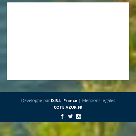
Développé par
| Mentions légales
D.B.L. France
COTE.AZUR.FR