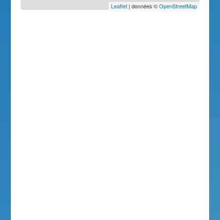
Leaflet
| données ©
OpenStreetMap