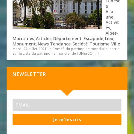
l’Unesc
o
A la
une
,
Activit
és
,
Alpes-
Maritimes
Articles
Département
Escapade
Lieu
,
,
,
,
,
Monument
News Tendance
Société
Tourisme
Ville
,
,
,
,
Mardi 27 juillet 2021, le Comité du patrimoine mondial a inscrit
sur la Liste du patrimoine mondial de l’UNESCO
[…]
NEWSLETTER
Je m'inscris