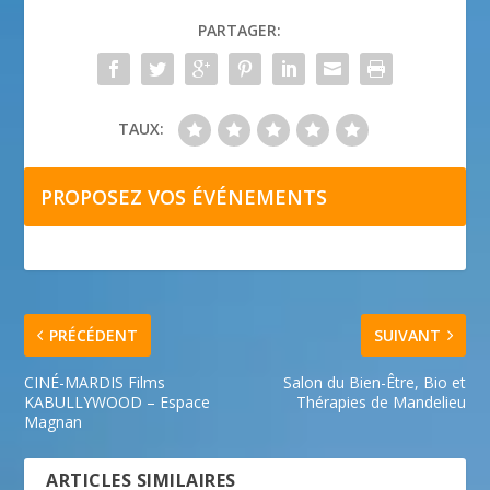
PARTAGER:
TAUX:
PROPOSEZ VOS ÉVÉNEMENTS
PRÉCÉDENT
SUIVANT
CINÉ-MARDIS Films
Salon du Bien-Être, Bio et
KABULLYWOOD – Espace
Thérapies de Mandelieu
Magnan
ARTICLES SIMILAIRES