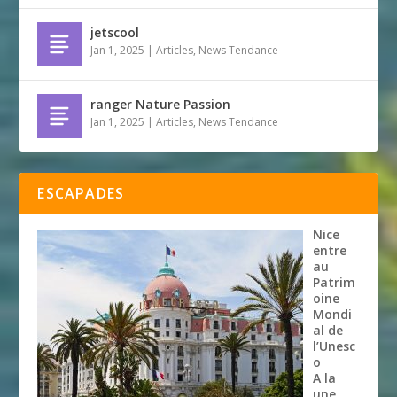
jetscool
Jan 1, 2025
|
Articles
,
News Tendance
ranger Nature Passion
Jan 1, 2025
|
Articles
,
News Tendance
ESCAPADES
Nice
entre
au
Patrim
oine
Mondi
al de
l’Unesc
o
A la
une
,