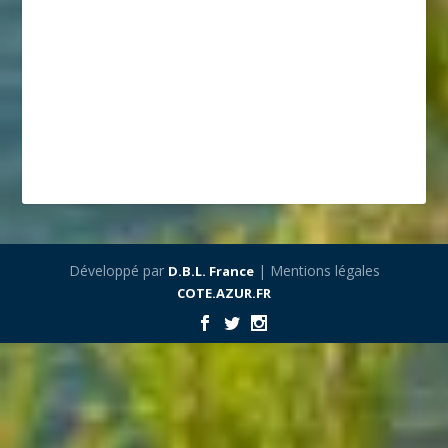
Développé par
| Mentions légales
D.B.L. France
COTE.AZUR.FR