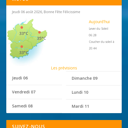
Jeudi 06 août 2026, Bonne Fête Félicissime
Aujourd'hui
Lever du Soleil
33°C
06:28
35°C
Coucher du soleil à
20:44
33°C
Les prévisions
Jeudi 06
Dimanche 09
Vendredi 07
Lundi 10
Samedi 08
Mardi 11
SUIVEZ-NOUS