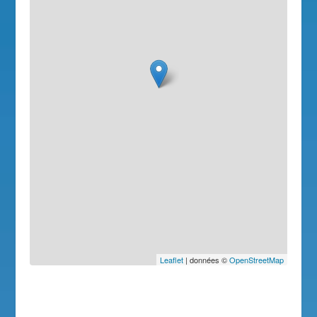
Leaflet
| données ©
OpenStreetMap