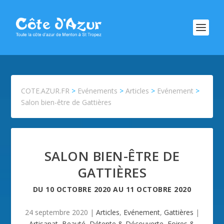
COTE.AZUR.FR
>
Evénements
>
Articles
>
Evénement
>
Salon bien-être de Gattières
SALON BIEN-ÊTRE DE
GATTIÈRES
DU
10 OCTOBRE 2020
AU
11 OCTOBRE 2020
24 septembre 2020
|
Articles
,
Evénement
,
Gattières
|
Artisanat
,
Beauté
,
Détente & Découverte
,
Foires &