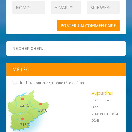
MÉTÉO
Vendredi 07 août 2026, Bonne Fête Gaétan
Aujourd'hui
Lever du Soleil
32°C
06:29
33°C
Coucher du soleil à
20:43
31°C