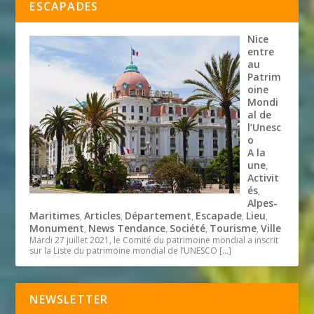
ESCAPADES
Nice
entre
au
Patrim
oine
Mondi
al de
l’Unesc
o
A la
une
,
Activit
és
,
Alpes-
Maritimes
Articles
Département
Escapade
Lieu
,
,
,
,
,
Monument
News Tendance
Société
Tourisme
Ville
,
,
,
,
Mardi 27 juillet 2021, le Comité du patrimoine mondial a inscrit
sur la Liste du patrimoine mondial de l’UNESCO
[…]
NEWSLETTER