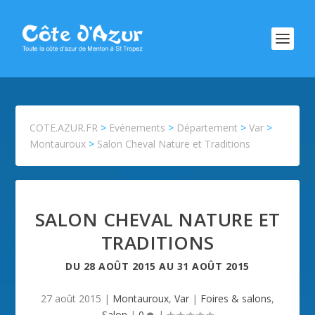
COTE.AZUR.FR
>
Evénements
>
Département
>
Var
>
Montauroux
>
Salon Cheval Nature et Traditions
SALON CHEVAL NATURE ET
TRADITIONS
DU
28 AOÛT 2015
AU
31 AOÛT 2015
27 août 2015
|
Montauroux
,
Var
|
Foires & salons
,
Salon
|
0
|