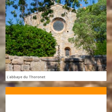
L'abbaye du Thoronet