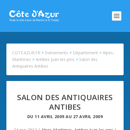
COTE.AZUR.FR
>
Evénements
>
Département
>
Alpes-
Maritimes
>
Antibes Juan-les-pins
>
Salon des
Antiquaires Antibes
SALON DES ANTIQUAIRES
ANTIBES
DU
11 AVRIL 2009
AU
27 AVRIL 2009
24 mai 2012
|
Alpes-Maritimes
,
Antibes Juan-les-pins
|