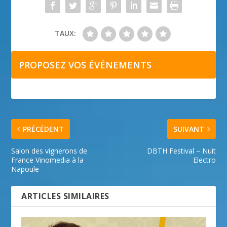
TAUX:
PROPOSEZ VOS ÉVÉNEMENTS
PRÉCÉDENT
SUIVANT
Salon des vignerons de
DBTH Festival – Nuit
France Vinomedia à la
Electro
Napoule
ARTICLES SIMILAIRES