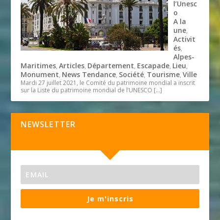
l’Unesc
o
A la
une
,
Activit
és
,
Alpes-
Maritimes
Articles
Département
Escapade
Lieu
,
,
,
,
,
Monument
News Tendance
Société
Tourisme
Ville
,
,
,
,
Mardi 27 juillet 2021, le Comité du patrimoine mondial a inscrit
sur la Liste du patrimoine mondial de l’UNESCO
[…]
NEWSLETTER
Je m'inscris