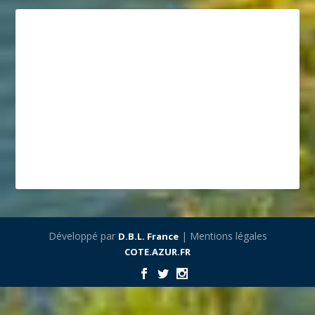
Développé par
| Mentions légales
D.B.L. France
COTE.AZUR.FR