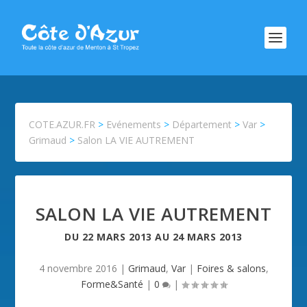
COTE.AZUR.FR
>
Evénements
>
Département
>
Var
>
Grimaud
>
Salon LA VIE AUTREMENT
SALON LA VIE AUTREMENT
DU
22 MARS 2013
AU
24 MARS 2013
4 novembre 2016
|
Grimaud
,
Var
|
Foires & salons
,
Forme&Santé
|
0
|