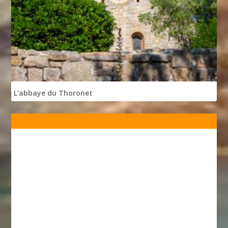
L'abbaye du Thoronet