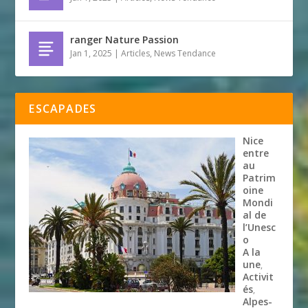
ranger Nature Passion
Jan 1, 2025
|
Articles
,
News Tendance
ESCAPADES
Nice
entre
au
Patrim
oine
Mondi
al de
l’Unesc
o
A la
une
,
Activit
és
,
Alpes-