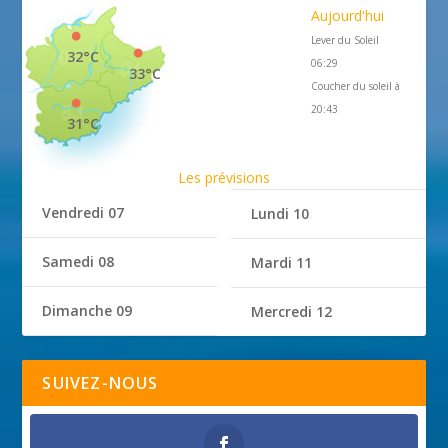
Aujourd'hui
Lever du Soleil
32°C
06:29
33°C
Coucher du soleil à
20:43
31°C
Les prévisions
Vendredi 07
Lundi 10
Samedi 08
Mardi 11
Dimanche 09
Mercredi 12
SUIVEZ-NOUS