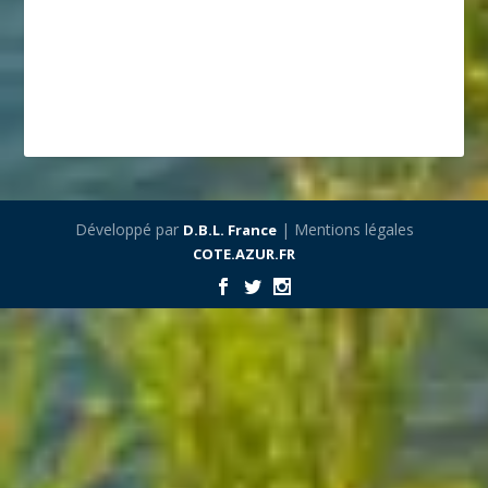
Développé par
| Mentions légales
D.B.L. France
COTE.AZUR.FR