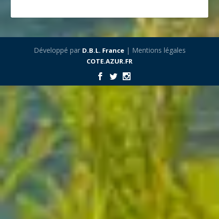
Développé par
| Mentions légales
D.B.L. France
COTE.AZUR.FR