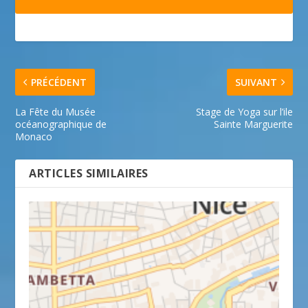
PRÉCÉDENT
SUIVANT
La Fête du Musée
Stage de Yoga sur l’ile
océanographique de
Sainte Marguerite
Monaco
ARTICLES SIMILAIRES