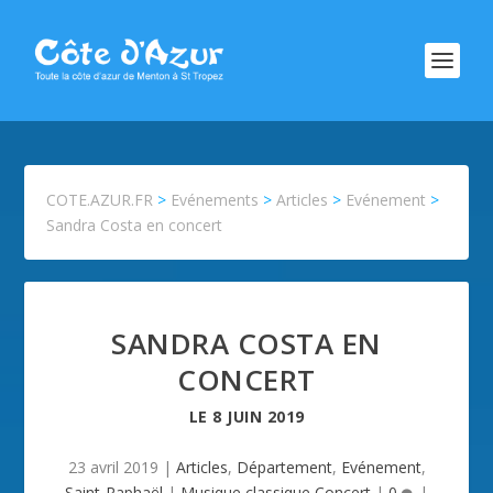
COTE.AZUR.FR
>
Evénements
>
Articles
>
Evénement
>
Sandra Costa en concert
SANDRA COSTA EN
CONCERT
LE
8 JUIN 2019
23 avril 2019
|
Articles
,
Département
,
Evénement
,
Saint-Raphaël
|
Musique classique,Concert
|
0
|