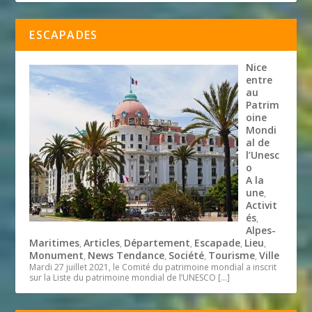
ESCAPADES
Nice
entre
au
Patrim
oine
Mondi
al de
l’Unesc
o
A la
une
,
Activit
és
,
Alpes-
Maritimes
Articles
Département
Escapade
Lieu
,
,
,
,
,
Monument
News Tendance
Société
Tourisme
Ville
,
,
,
,
Mardi 27 juillet 2021, le Comité du patrimoine mondial a inscrit
sur la Liste du patrimoine mondial de l’UNESCO
[…]