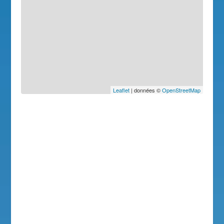
Leaflet
| données ©
OpenStreetMap