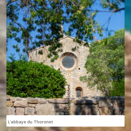
L'abbaye du Thoronet