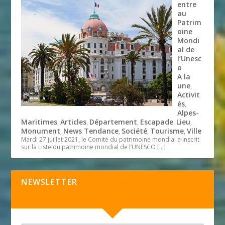
entre
au
Patrim
oine
Mondi
al de
l’Unesc
o
A la
une
,
Activit
és
,
Alpes-
Maritimes
Articles
Département
Escapade
Lieu
,
,
,
,
,
Monument
News Tendance
Société
Tourisme
Ville
,
,
,
,
Mardi 27 juillet 2021, le Comité du patrimoine mondial a inscrit
sur la Liste du patrimoine mondial de l’UNESCO
[…]
NEWSLETTER