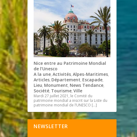
Nice entre au Patrimoine Mondial
de l’Unesco
A la une
Activités
Alpes-Maritimes
,
,
,
Articles
Département
Escapade
,
,
,
Lieu
Monument
News Tendance
,
,
,
Société
Tourisme
Ville
,
,
Mardi 27 juillet 2021, le Comité du
patrimoine mondial a inscrit sur la Liste du
patrimoine mondial de l’UNESCO
[…]
NEWSLETTER