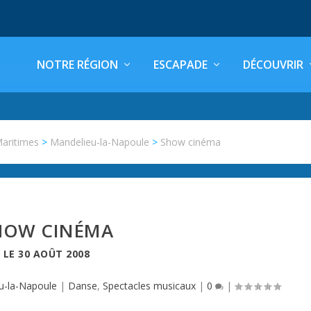
NOTRE RÉGION
ESCAPADE
DÉCOUVRIR
Maritimes
>
Mandelieu-la-Napoule
>
Show cinéma
HOW CINÉMA
LE
30 AOÛT 2008
u-la-Napoule
|
Danse
,
Spectacles musicaux
|
0
|