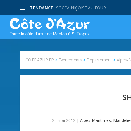
TENDANCE:
SOCCA NIÇOISE AU FOUR
COTE.AZUR.FR
>
Evénements
>
Département
>
Alpes-
S
24 mai 2012
|
Alpes-Maritimes
,
Mandelie