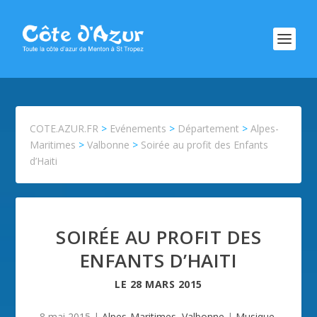
COTE.AZUR.FR
>
Evénements
>
Département
>
Alpes-
Maritimes
>
Valbonne
>
Soirée au profit des Enfants
d’Haiti
SOIRÉE AU PROFIT DES
ENFANTS D’HAITI
LE
28 MARS 2015
8 mai 2015
|
Alpes-Maritimes
,
Valbonne
|
Musique
,