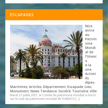
ESCAPADES
Nice
entre
au
Patrim
oine
Mondi
al de
l’Unesc
o
A la
une
,
Activit
és
,
Alpes-
Maritimes
Articles
Département
Escapade
Lieu
,
,
,
,
,
Monument
News Tendance
Société
Tourisme
Ville
,
,
,
,
Mardi 27 juillet 2021, le Comité du patrimoine mondial a inscrit
sur la Liste du patrimoine mondial de l’UNESCO
[…]