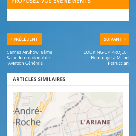
PROPOSEZ VOS ÉVÉNEMENTS
PRÉCÉDENT
SUIVANT
Cannes AirShow, 8ème
LOOKING-UP PROJECT
Salon International de
Hommage à Michel
l’Aviation Générale
Petrucciani
ARTICLES SIMILAIRES