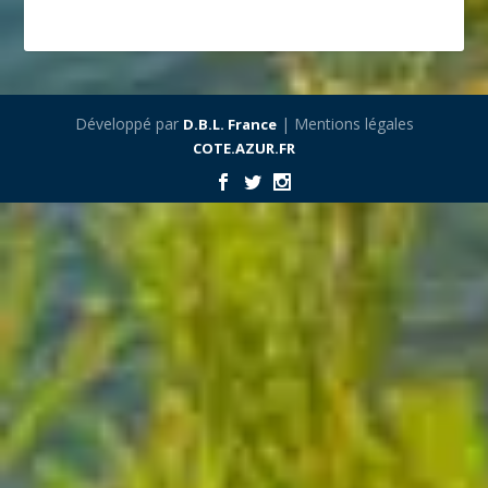
Développé par
| Mentions légales
D.B.L. France
COTE.AZUR.FR