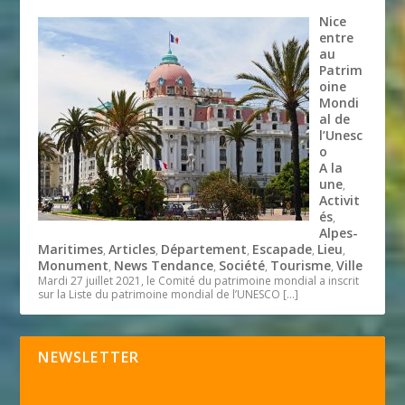
Nice
entre
au
Patrim
oine
Mondi
al de
l’Unesc
o
A la
une
,
Activit
és
,
Alpes-
Maritimes
Articles
Département
Escapade
Lieu
,
,
,
,
,
Monument
News Tendance
Société
Tourisme
Ville
,
,
,
,
Mardi 27 juillet 2021, le Comité du patrimoine mondial a inscrit
sur la Liste du patrimoine mondial de l’UNESCO
[…]
NEWSLETTER