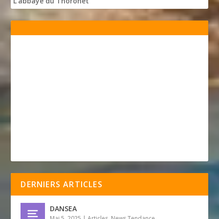
L'abbaye du Thoronet
DERNIERS ARTICLES
DANSEA
Mai 5, 2025
|
Articles
,
News Tendance