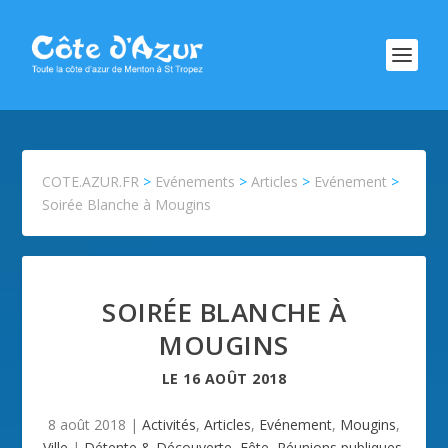
COTE.AZUR.FR
>
Evénements
>
Articles
>
Evénement
>
Soirée Blanche à Mougins
SOIRÉE BLANCHE À
MOUGINS
LE
16 AOÛT 2018
8 août 2018
|
Activités
,
Articles
,
Evénement
,
Mougins
,
Ville
|
Détente & Découverte
,
Fête
,
Réunions publiques
,