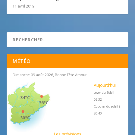
11 avril 2019
MÉTÉO
Dimanche 09 août 2026, Bonne Fête Amour
Aujourd'hui
Lever du Soleil
34°C
06:32
36°C
Coucher du soleil à
20:40
30°C
Les prévisions