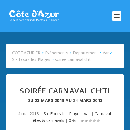
COTE.AZUR.FR
>
Evénements
>
Département
>
Var
>
Six-Fours-les-Plages
>
soirée carnaval ch’ti
SOIRÉE CARNAVAL CH’TI
DU
23 MARS 2013
AU
24 MARS 2013
4 mai 2013
|
Six-Fours-les-Plages
,
Var
|
Carnaval
,
Fêtes & carnavals
|
0
|