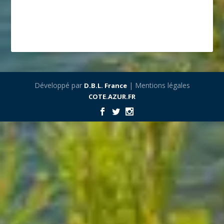
Développé par
| Mentions légales
D.B.L. France
COTE.AZUR.FR