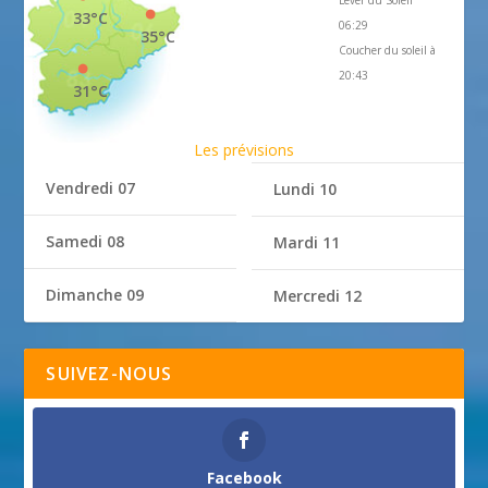
Lever du Soleil
33°C
06:29
35°C
Coucher du soleil à
20:43
31°C
Les prévisions
Vendredi 07
Lundi 10
Samedi 08
Mardi 11
Dimanche 09
Mercredi 12
SUIVEZ-NOUS
Facebook