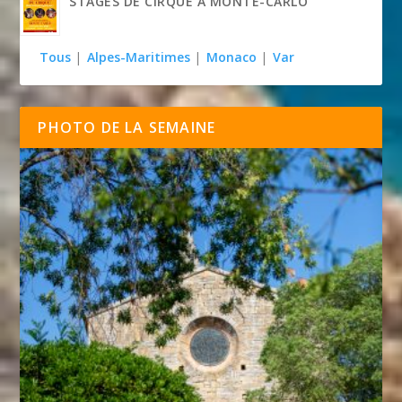
STAGES DE CIRQUE À MONTE-CARLO
Tous
|
Alpes-Maritimes
|
Monaco
|
Var
PHOTO DE LA SEMAINE