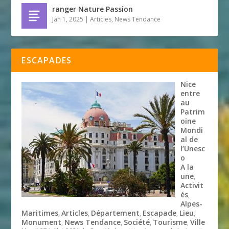
ranger Nature Passion
Jan 1, 2025
|
Articles
,
News Tendance
ESCAPADES
Nice
entre
au
Patrim
oine
Mondi
al de
l’Unesc
o
A la
une
,
Activit
és
,
Alpes-
Maritimes
Articles
Département
Escapade
Lieu
,
,
,
,
,
Monument
News Tendance
Société
Tourisme
Ville
,
,
,
,