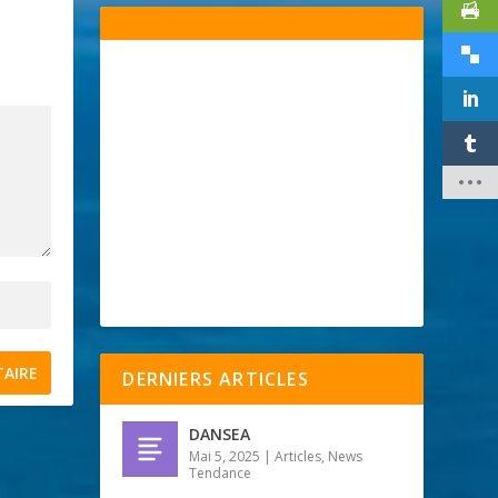
DERNIERS ARTICLES
DANSEA
Mai 5, 2025
|
Articles
,
News
Tendance