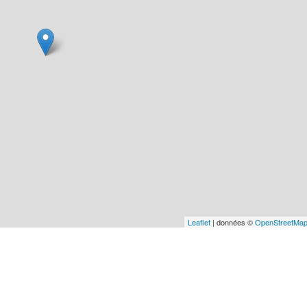
Leaflet
| données ©
OpenStreetMa