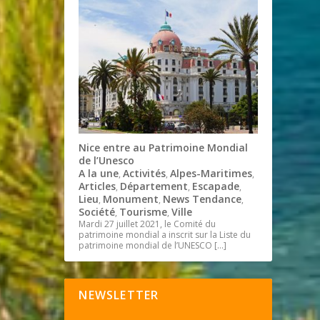
Nice entre au Patrimoine Mondial
de l’Unesco
A la une
Activités
Alpes-Maritimes
,
,
,
Articles
Département
Escapade
,
,
,
Lieu
Monument
News Tendance
,
,
,
Société
Tourisme
Ville
,
,
Mardi 27 juillet 2021, le Comité du
patrimoine mondial a inscrit sur la Liste du
patrimoine mondial de l’UNESCO
[…]
NEWSLETTER