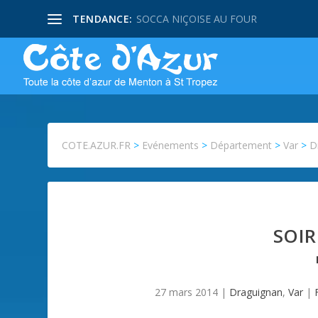
TENDANCE:
SOCCA NIÇOISE AU FOUR
COTE.AZUR.FR
>
Evénements
>
Département
>
Var
>
D
SOIR
27 mars 2014
|
Draguignan
,
Var
|