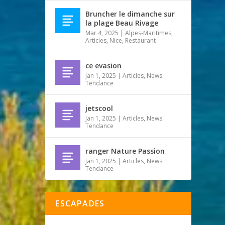
Bruncher le dimanche sur
la plage Beau Rivage
Mar 4, 2025
|
Alpes-Maritimes
,
Articles
,
Nice
,
Restaurant
ce evasion
Jan 1, 2025
|
Articles
,
News
Tendance
jetscool
Jan 1, 2025
|
Articles
,
News
Tendance
ranger Nature Passion
Jan 1, 2025
|
Articles
,
News
Tendance
ESCAPADES