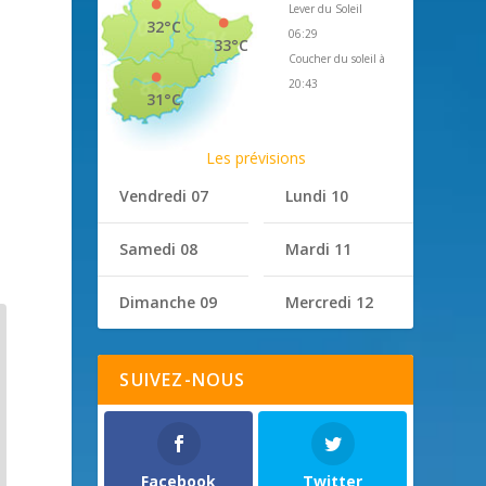
Lever du Soleil
32°C
06:29
33°C
Coucher du soleil à
20:43
31°C
Les prévisions
Vendredi 07
Lundi 10
Samedi 08
Mardi 11
Dimanche 09
Mercredi 12
SUIVEZ-NOUS
Facebook
Twitter