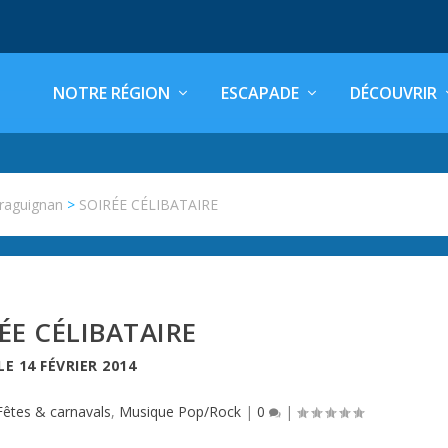
NOTRE RÉGION
ESCAPADE
DÉCOUVRIR
raguignan
>
SOIRÉE CÉLIBATAIRE
ÉE CÉLIBATAIRE
LE
14 FÉVRIER 2014
Fêtes & carnavals
,
Musique Pop/Rock
|
0
|