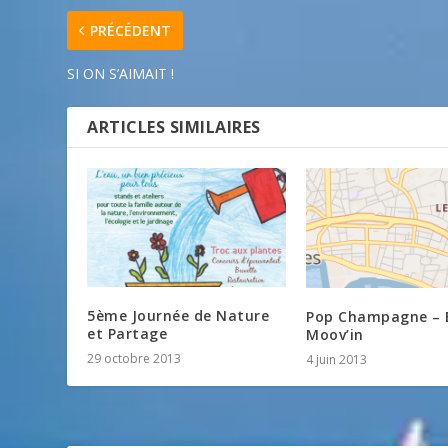
PRÉCÉDENT
SI ON S’AIMAIT !
ARTICLES SIMILAIRES
5ème Journée de Nature
Pop Champagne – 
et Partage
Moov’in
29 octobre 2013
4 juin 2013