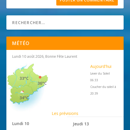
MÉTÉO
Lundi 10 août 2026, Bonne Fête Laurent
Aujourd'hui
Lever du Soleil
33°C
06:33
36°C
Coucher du soleil à
20:39
34°C
Les prévisions
Lundi 10
Jeudi 13