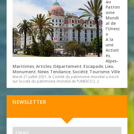
au
Patrim
oine
Mondi
al de
l’Unesc
o
A la
une
,
Activit
és
,
Alpes-
Maritimes
Articles
Département
Escapade
Lieu
,
,
,
,
,
Monument
News Tendance
Société
Tourisme
Ville
,
,
,
,
Mardi 27 juillet 2021, le Comité du patrimoine mondial a inscrit
sur la Liste du patrimoine mondial de l’UNESCO
[…]
NEWSLETTER