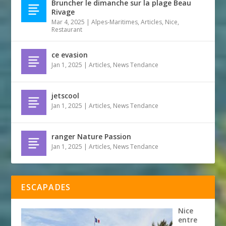
Bruncher le dimanche sur la plage Beau
Rivage
Mar 4, 2025
|
Alpes-Maritimes
,
Articles
,
Nice
,
Restaurant
ce evasion
Jan 1, 2025
|
Articles
,
News Tendance
jetscool
Jan 1, 2025
|
Articles
,
News Tendance
ranger Nature Passion
Jan 1, 2025
|
Articles
,
News Tendance
ESCAPADES
Nice
entre