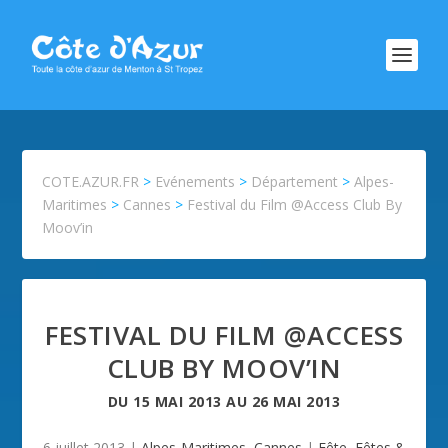
COTE.AZUR.FR
>
Evénements
>
Département
>
Alpes-
Maritimes
>
Cannes
>
Festival du Film @Access Club By
Moov’in
FESTIVAL DU FILM @ACCESS
CLUB BY MOOV’IN
DU
15 MAI 2013
AU
26 MAI 2013
6 juillet 2013
|
Alpes-Maritimes
,
Cannes
|
Fête
,
Fêtes &