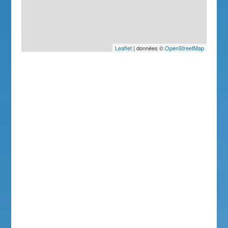
Leaflet
| données ©
OpenStreetMap