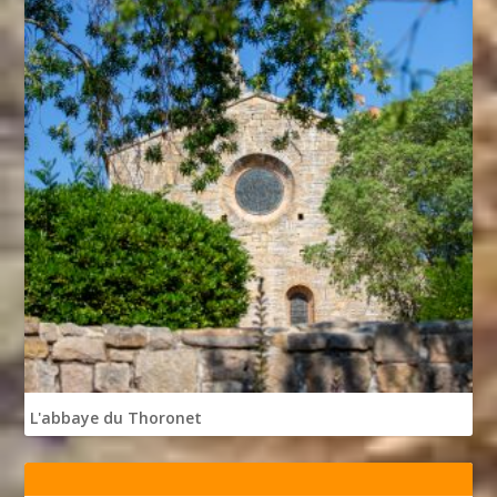
L'abbaye du Thoronet