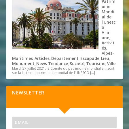
Patrim
oine
Mondi
al de
l’Unesc
o
A la
une
,
Activit
és
,
Alpes-
Maritimes
Articles
Département
Escapade
Lieu
,
,
,
,
,
Monument
News Tendance
Société
Tourisme
Ville
,
,
,
,
Mardi 27 juillet 2021, le Comité du patrimoine mondial a inscrit
sur la Liste du patrimoine mondial de l’UNESCO
[…]
NEWSLETTER