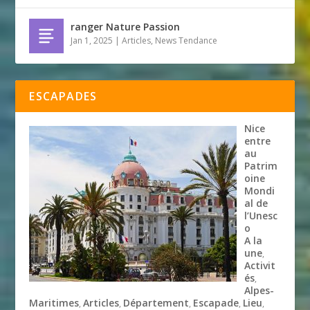
ranger Nature Passion
Jan 1, 2025
|
Articles
,
News Tendance
ESCAPADES
Nice
entre
au
Patrim
oine
Mondi
al de
l’Unesc
o
A la
une
,
Activit
és
,
Alpes-
Maritimes
Articles
Département
Escapade
Lieu
,
,
,
,
,