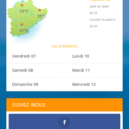
Lever du Soleil
33°C
06:29
35°C
Coucher du soleil à
20:43
31°C
Les prévisions
Vendredi 07
Lundi 10
Samedi 08
Mardi 11
Dimanche 09
Mercredi 12
SUIVEZ-NOUS