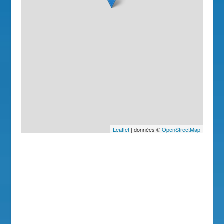
Leaflet
| données ©
OpenStreetMap