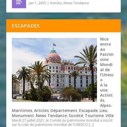
Jan 1, 2025
|
Articles
,
News Tendance
ESCAPADES
Nice
entre
au
Patrim
oine
Mondi
al de
l’Unesc
o
A la
une
,
Activit
és
,
Alpes-
Maritimes
Articles
Département
Escapade
Lieu
,
,
,
,
,
Monument
News Tendance
Société
Tourisme
Ville
,
,
,
,
Mardi 27 juillet 2021, le Comité du patrimoine mondial a inscrit
sur la Liste du patrimoine mondial de l’UNESCO
[…]