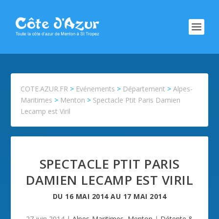
COTE.AZUR.FR
>
Evénements
>
Département
>
Alpes-
Maritimes
>
Menton
>
Spectacle Ptit Paris Damien
Lecamp est Viril
SPECTACLE PTIT PARIS
DAMIEN LECAMP EST VIRIL
DU
16 MAI 2014
AU
17 MAI 2014
27 juin 2014
|
Alpes-Maritimes
,
Menton
|
Détente &