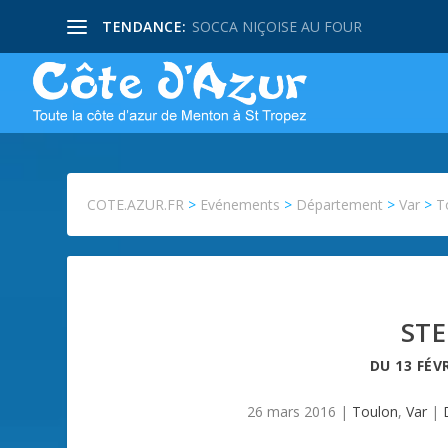
TENDANCE:
SOCCA NIÇOISE AU FOUR
COTE.AZUR.FR
>
Evénements
>
Département
>
Var
>
T
ST
DU
13 FÉV
26 mars 2016
|
Toulon
,
Var
|