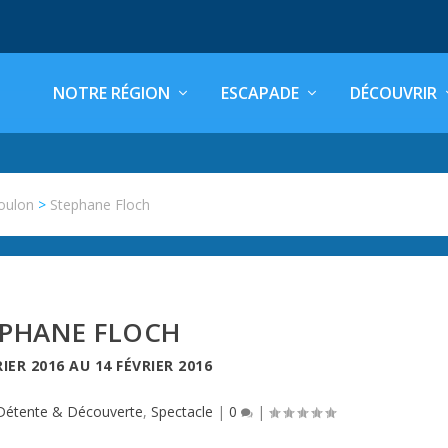
NOTRE RÉGION
ESCAPADE
DÉCOUVRIR
oulon
>
Stephane Floch
EPHANE FLOCH
RIER 2016
AU
14 FÉVRIER 2016
Détente & Découverte
,
Spectacle
|
0
|