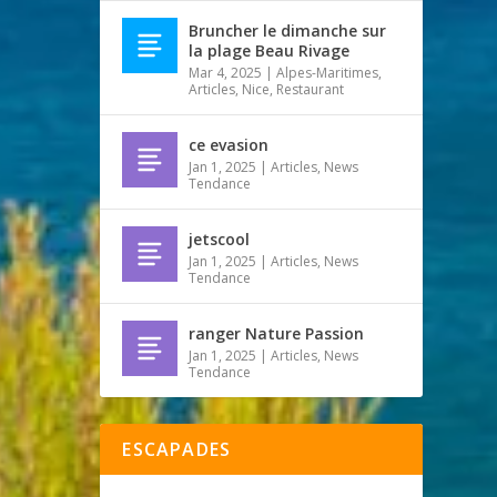
Bruncher le dimanche sur
la plage Beau Rivage
Mar 4, 2025
|
Alpes-Maritimes
,
Articles
,
Nice
,
Restaurant
ce evasion
Jan 1, 2025
|
Articles
,
News
Tendance
jetscool
Jan 1, 2025
|
Articles
,
News
Tendance
ranger Nature Passion
Jan 1, 2025
|
Articles
,
News
Tendance
ESCAPADES