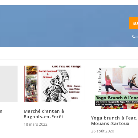
SU
Sai
en
Marché d’antan à
Bagnols-en-Forêt
Yoga brunch à l’eac.
Mouans-Sartoux
18 mars 2022
26 août 2020