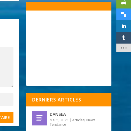
DERNIERS ARTICLES
DANSEA
Mai 5, 2025
|
Articles
,
News
Tendance