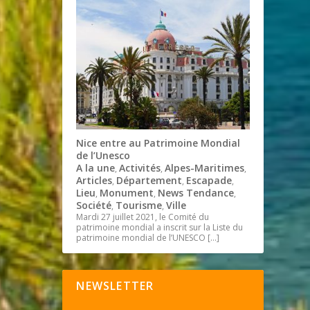
Nice entre au Patrimoine Mondial
de l’Unesco
A la une
Activités
Alpes-Maritimes
,
,
,
Articles
Département
Escapade
,
,
,
Lieu
Monument
News Tendance
,
,
,
Société
Tourisme
Ville
,
,
Mardi 27 juillet 2021, le Comité du
patrimoine mondial a inscrit sur la Liste du
patrimoine mondial de l’UNESCO
[…]
NEWSLETTER