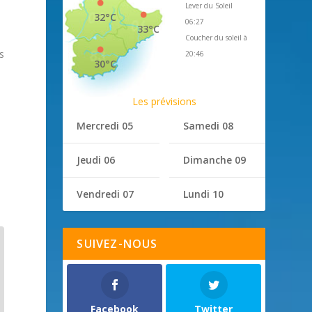
Lever du Soleil
32°C
06:27
33°C
Coucher du soleil à
s
20:46
30°C
Les prévisions
Mercredi 05
Samedi 08
Jeudi 06
Dimanche 09
Vendredi 07
Lundi 10
SUIVEZ-NOUS
Facebook
Twitter