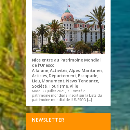
Nice entre au Patrimoine Mondial
de l’Unesco
A la une
Activités
Alpes-Maritimes
,
,
,
Articles
Département
Escapade
,
,
,
Lieu
Monument
News Tendance
,
,
,
Société
Tourisme
Ville
,
,
Mardi 27 juillet 2021, le Comité du
patrimoine mondial a inscrit sur la Liste du
patrimoine mondial de l’UNESCO
[…]
NEWSLETTER