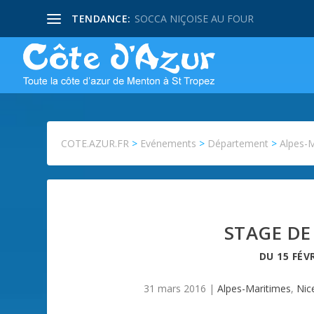
TENDANCE:
SOCCA NIÇOISE AU FOUR
COTE.AZUR.FR
>
Evénements
>
Département
>
Alpes-
STAGE DE
DU
15 FÉV
31 mars 2016
|
Alpes-Maritimes
,
Nic