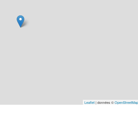
Leaflet
| données ©
OpenStreetMa