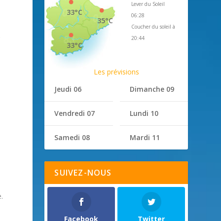
Lever du Soleil
33°C
06:28
35°C
Coucher du soleil à
r
20:44
33°C
Les prévisions
Jeudi 06
Dimanche 09
Vendredi 07
Lundi 10
Samedi 08
Mardi 11
SUIVEZ-NOUS
e.
Facebook
Twitter