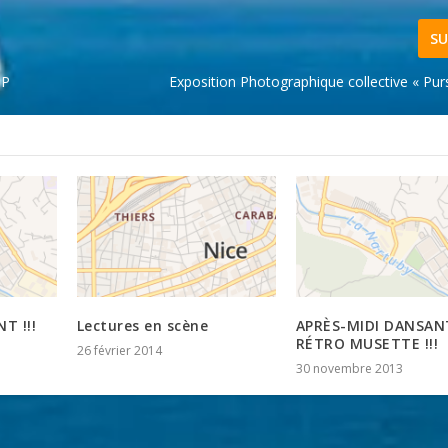
SU
HP
Exposition Photographique collective « Pu
T !!!
Lectures en scène
APRÈS-MIDI DANSAN
RÉTRO MUSETTE !!!
26 février 2014
30 novembre 2013