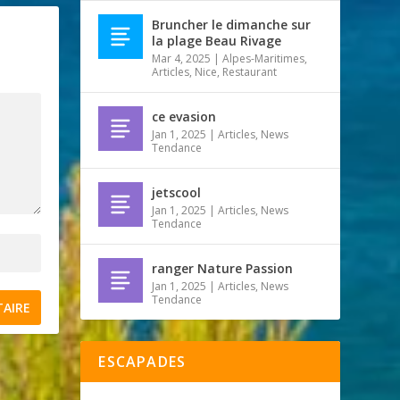
Bruncher le dimanche sur
la plage Beau Rivage
Mar 4, 2025
|
Alpes-Maritimes
,
Articles
,
Nice
,
Restaurant
ce evasion
Jan 1, 2025
|
Articles
,
News
Tendance
jetscool
Jan 1, 2025
|
Articles
,
News
Tendance
ranger Nature Passion
Jan 1, 2025
|
Articles
,
News
Tendance
ESCAPADES