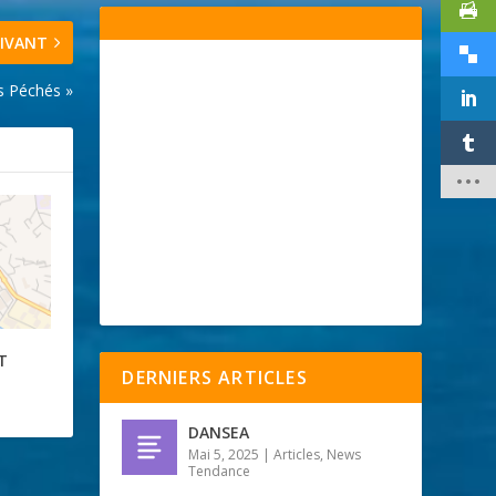
IVANT
rs Péchés »
T
DERNIERS ARTICLES
DANSEA
Mai 5, 2025
|
Articles
,
News
Tendance