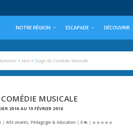
NOTRE RÉGION
ESCAPADE
DÉCOUVRIR
Maritimes
>
Nice
>
Stage de Comédie Musicale
 COMÉDIE MUSICALE
RIER 2016
AU
19 FÉVRIER 2016
e
|
Arts vivants
,
Pédagogie & éducation
|
0
|