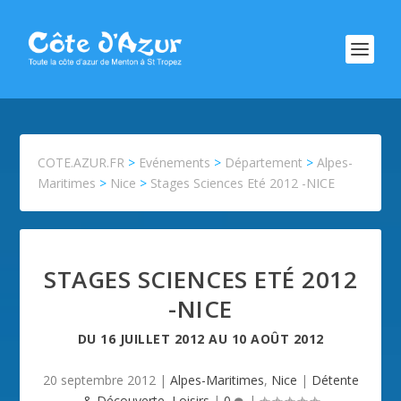
COTE.AZUR.FR
>
Evénements
>
Département
>
Alpes-
Maritimes
>
Nice
>
Stages Sciences Eté 2012 -NICE
STAGES SCIENCES ETÉ 2012
-NICE
DU
16 JUILLET 2012
AU
10 AOÛT 2012
20 septembre 2012
|
Alpes-Maritimes
,
Nice
|
Détente
& Découverte
,
Loisirs
|
0
|