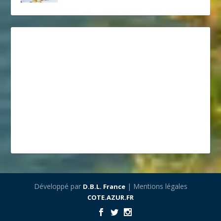
Développé par
| Mentions légales
D.B.L. France
COTE.AZUR.FR