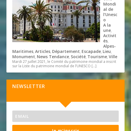
Mondi
al de
l’Unesc
o
A la
une
,
Activit
és
,
Alpes-
Maritimes
Articles
Département
Escapade
Lieu
,
,
,
,
,
Monument
News Tendance
Société
Tourisme
Ville
,
,
,
,
Mardi 27 juillet 2021, le Comité du patrimoine mondial a inscrit
sur la Liste du patrimoine mondial de l’UNESCO
[…]
NEWSLETTER
Je m'inscris