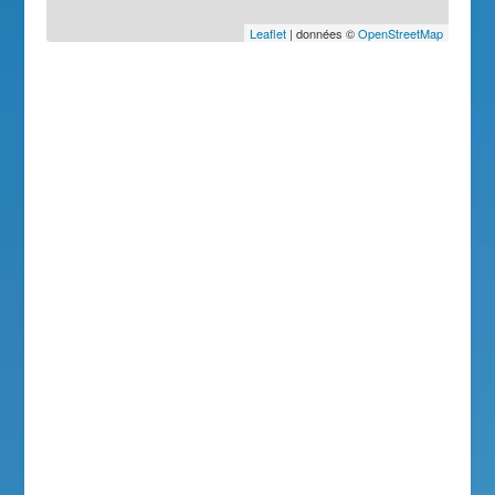
Leaflet
| données ©
OpenStreetMap