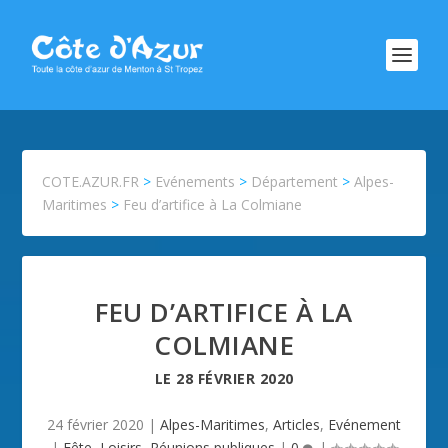
COTE.AZUR.FR
>
Evénements
>
Département
>
Alpes-
Maritimes
>
Feu d’artifice à La Colmiane
FEU D’ARTIFICE À LA
COLMIANE
LE
28 FÉVRIER 2020
24 février 2020
|
Alpes-Maritimes
,
Articles
,
Evénement
|
Fête
,
Loisirs
,
Réunions publiques
|
0
|