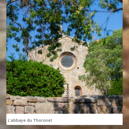
L'abbaye du Thoronet