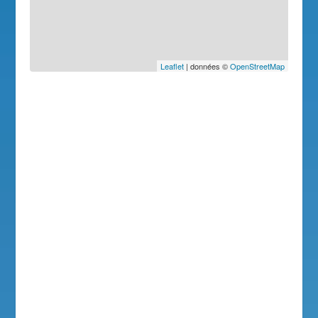
Leaflet
| données ©
OpenStreetMap