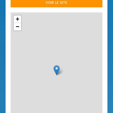
VOIR LE SITE
+
−