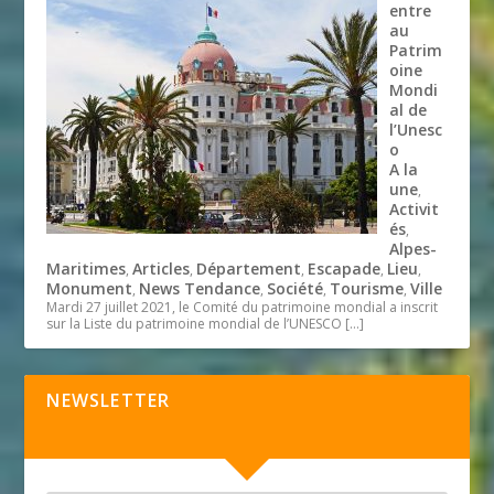
entre
au
Patrim
oine
Mondi
al de
l’Unesc
o
A la
une
,
Activit
és
,
Alpes-
Maritimes
Articles
Département
Escapade
Lieu
,
,
,
,
,
Monument
News Tendance
Société
Tourisme
Ville
,
,
,
,
Mardi 27 juillet 2021, le Comité du patrimoine mondial a inscrit
sur la Liste du patrimoine mondial de l’UNESCO
[…]
NEWSLETTER