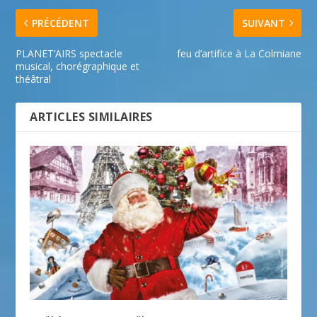
PRÉCÉDENT
SUIVANT
PLANET’AIRS spectacle
feu d’artifice à La Colmiane
musical, chorégraphique et
théâtral
ARTICLES SIMILAIRES