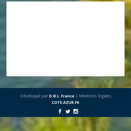
Développé par
| Mentions légales
D.B.L. France
COTE.AZUR.FR