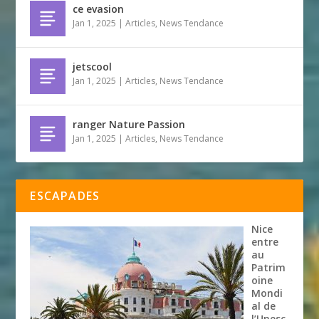
ce evasion
Jan 1, 2025
|
Articles
,
News Tendance
jetscool
Jan 1, 2025
|
Articles
,
News Tendance
ranger Nature Passion
Jan 1, 2025
|
Articles
,
News Tendance
ESCAPADES
Nice
entre
au
Patrim
oine
Mondi
al de
l’Unesc