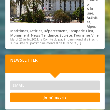
o
A la
une
,
Activit
és
,
Alpes-
Maritimes
Articles
Département
Escapade
Lieu
,
,
,
,
,
Monument
News Tendance
Société
Tourisme
Ville
,
,
,
,
Mardi 27 juillet 2021, le Comité du patrimoine mondial a inscrit
sur la Liste du patrimoine mondial de l’UNESCO
[…]
NEWSLETTER
Je m'inscris