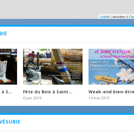
Leaflet
| données ©
Op
BIE
à S...
Fête du Bois à Saint...
Week-end bien-être 
6 juin 2019
14 mai 2019
VÉSUBIE