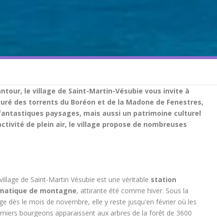
our, le village de Saint-Martin-Vésubie vous invite à
uré des torrents du Boréon et de la Madone de Fenestres,
 fantastiques paysages, mais aussi un patrimoine culturel
ctivité de plein air, le village propose de nombreuses
village de Saint-Martin Vésubie est une véritable
station
imatique de montagne
, attirante été comme hiver. Sous la
ge dès le mois de novembre, elle y reste jusqu'en février où les
miers bourgeons apparaissent aux arbres de la forêt de 3600