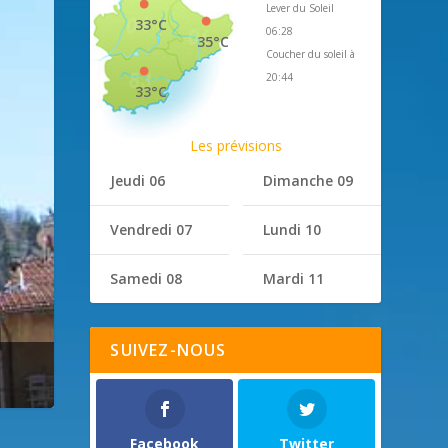
Lever du Soleil
33°C
06:28
35°C
Coucher du soleil à
20:44
33°C
Les prévisions
Jeudi 06
Dimanche 09
Vendredi 07
Lundi 10
Samedi 08
Mardi 11
SUIVEZ-NOUS
Facebook
Twitter