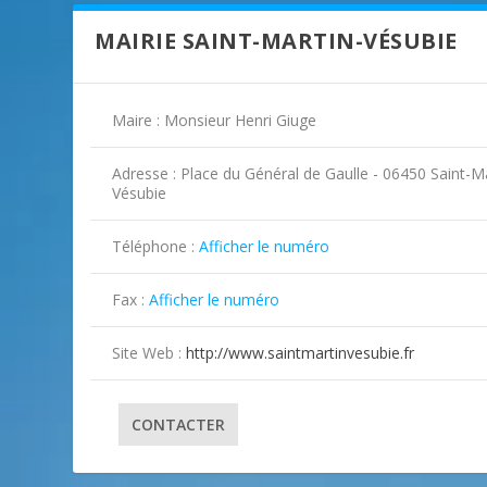
MAIRIE SAINT-MARTIN-VÉSUBIE
Maire : Monsieur Henri Giuge
Adresse : Place du Général de Gaulle - 06450 Saint-Ma
Vésubie
Téléphone :
Afficher le numéro
Fax :
Afficher le numéro
Site Web :
http://www.saintmartinvesubie.fr
CONTACTER
ILLUSTRATION SAINT-MARTIN-VÉSU
ILLUSTRATION SAINT-MARTIN-VÉSU
ILLUSTRATION SAINT-MARTIN-VÉSU
ILLUSTRATION SAINT-MARTIN-VÉSU
ILLUSTRATION SAINT-MARTIN-VÉSU
ILLUSTRATION SAINT-MARTIN-VÉSU