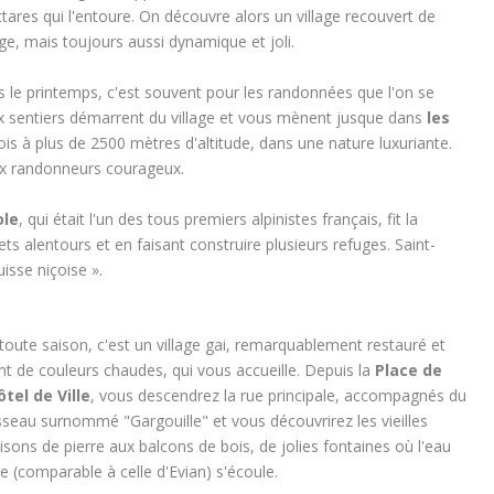
tares qui l'entoure. On découvre alors un village recouvert de
ge, mais toujours aussi dynamique et joli.
 le printemps, c'est souvent pour les randonnées que l'on se
 sentiers démarrent du village et vous mènent jusque dans
les
fois à plus de 2500 mètres d'altitude, dans une nature luxuriante.
ux randonneurs courageux.
ole
, qui était l'un des tous premiers alpinistes français, fit la
 alentours et en faisant construire plusieurs refuges. Saint-
isse niçoise ».
toute saison, c'est un village gai, remarquablement restauré et
nt de couleurs chaudes, qui vous accueille. Depuis la
Place de
ôtel de Ville
, vous descendrez la rue principale, accompagnés du
sseau surnommé "Gargouille" et vous découvrirez les vieilles
sons de pierre aux balcons de bois, de jolies fontaines où l'eau
e (comparable à celle d'Evian) s'écoule.