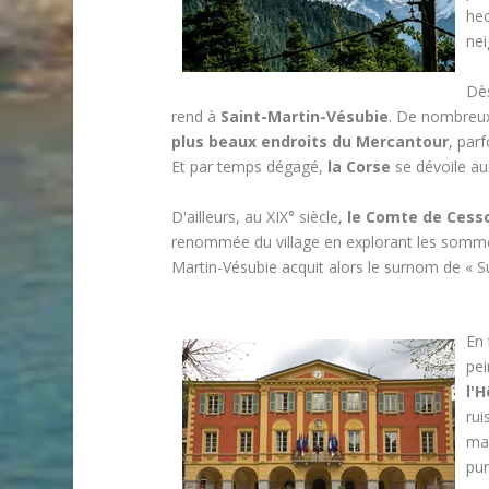
hec
nei
Dès
rend à
Saint-Martin-Vésubie
. De nombreux
plus beaux endroits du Mercantour
, par
Et par temps dégagé,
la Corse
se dévoile a
D'ailleurs, au XIX° siècle,
le Comte de Cess
renommée du village en explorant les sommets
Martin-Vésubie acquit alors le surnom de « Su
En 
pei
l'H
rui
mai
pur