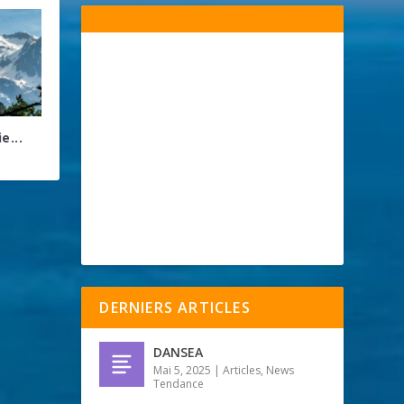
e...
DERNIERS ARTICLES
DANSEA
Mai 5, 2025
|
Articles
,
News
Tendance