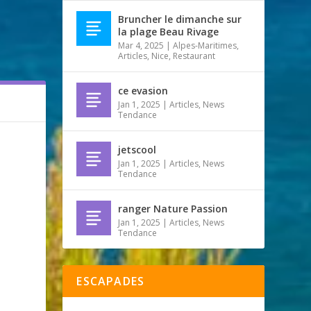
Bruncher le dimanche sur
la plage Beau Rivage
Mar 4, 2025
|
Alpes-Maritimes
,
Articles
,
Nice
,
Restaurant
ce evasion
Jan 1, 2025
|
Articles
,
News
Tendance
jetscool
Jan 1, 2025
|
Articles
,
News
Tendance
ranger Nature Passion
Jan 1, 2025
|
Articles
,
News
Tendance
ESCAPADES