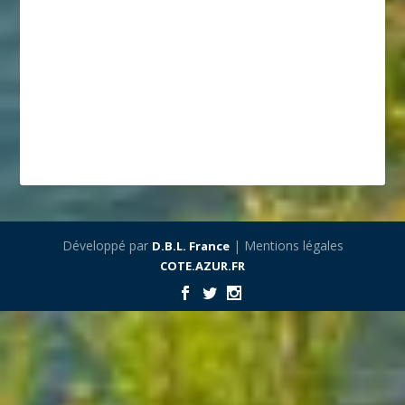
Développé par
| Mentions légales
D.B.L. France
COTE.AZUR.FR