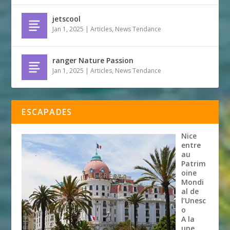
jetscool
Jan 1, 2025
|
Articles
,
News Tendance
ranger Nature Passion
Jan 1, 2025
|
Articles
,
News Tendance
ESCAPADES
Nice
entre
au
Patrim
oine
Mondi
al de
l’Unesc
o
A la
une
,