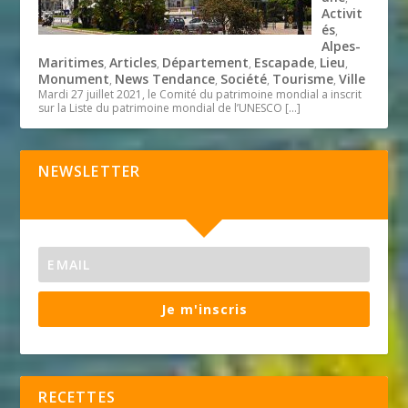
Activit
és
,
Alpes-
Maritimes
Articles
Département
Escapade
Lieu
,
,
,
,
,
Monument
News Tendance
Société
Tourisme
Ville
,
,
,
,
Mardi 27 juillet 2021, le Comité du patrimoine mondial a inscrit
sur la Liste du patrimoine mondial de l’UNESCO
[…]
NEWSLETTER
Je m'inscris
RECETTES