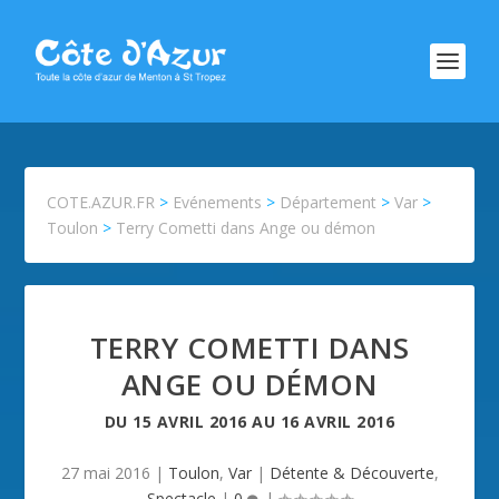
COTE.AZUR.FR
>
Evénements
>
Département
>
Var
>
Toulon
>
Terry Cometti dans Ange ou démon
TERRY COMETTI DANS
ANGE OU DÉMON
DU
15 AVRIL 2016
AU
16 AVRIL 2016
27 mai 2016
|
Toulon
,
Var
|
Détente & Découverte
,
Spectacle
|
0
|