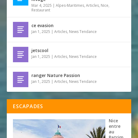
Mar 4, 2025
|
Alpes-Maritimes
,
Articles
,
Nice
,
Restaurant
ce evasion
Jan 1, 2025
|
Articles
,
News Tendance
jetscool
Jan 1, 2025
|
Articles
,
News Tendance
ranger Nature Passion
Jan 1, 2025
|
Articles
,
News Tendance
ESCAPADES
Nice
entre
au
Patrim