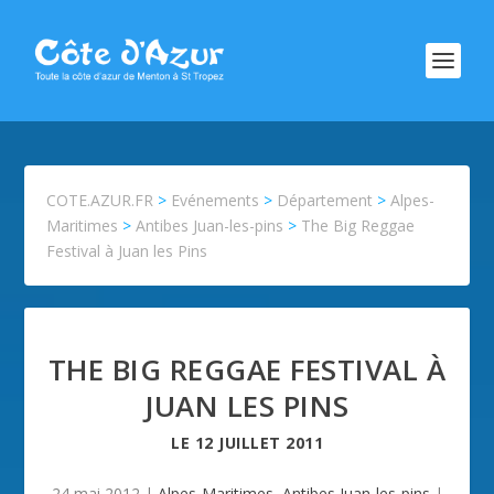
COTE.AZUR.FR
>
Evénements
>
Département
>
Alpes-
Maritimes
>
Antibes Juan-les-pins
>
The Big Reggae
Festival à Juan les Pins
THE BIG REGGAE FESTIVAL À
JUAN LES PINS
LE
12 JUILLET 2011
24 mai 2012
|
Alpes-Maritimes
,
Antibes Juan-les-pins
|