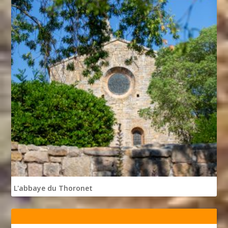
L'abbaye du Thoronet