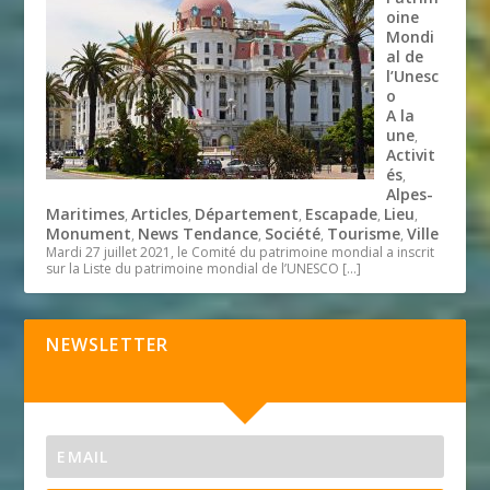
oine
Mondi
al de
l’Unesc
o
A la
une
,
Activit
és
,
Alpes-
Maritimes
Articles
Département
Escapade
Lieu
,
,
,
,
,
Monument
News Tendance
Société
Tourisme
Ville
,
,
,
,
Mardi 27 juillet 2021, le Comité du patrimoine mondial a inscrit
sur la Liste du patrimoine mondial de l’UNESCO
[…]
NEWSLETTER