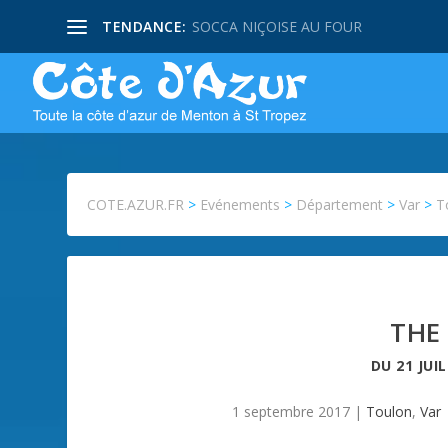
TENDANCE:
SOCCA NIÇOISE AU FOUR
COTE.AZUR.FR
>
Evénements
>
Département
>
Var
>
T
THE
DU
21 JUI
1 septembre 2017
|
Toulon
,
Var