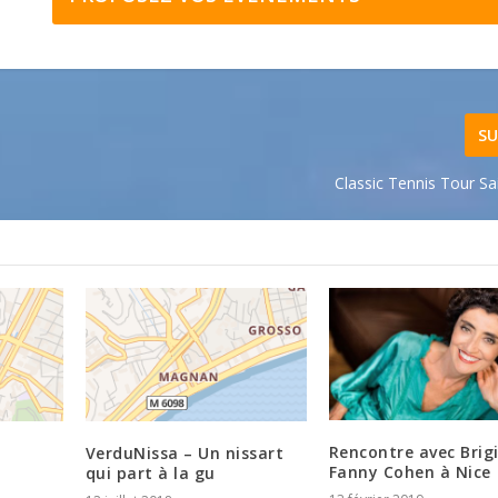
SU
Classic Tennis Tour Sa
Rencontre avec Brig
t
VerduNissa – Un nissart
Fanny Cohen à Nice
qui part à la gu