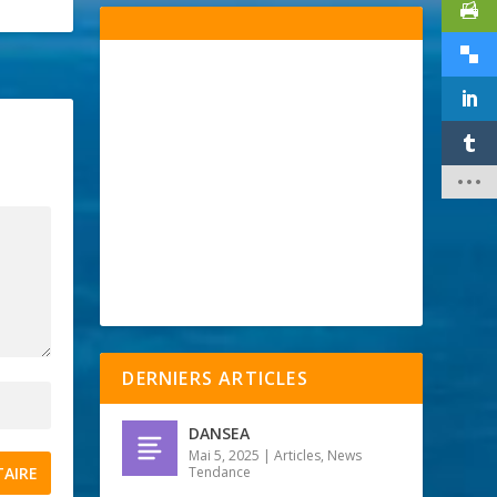
DERNIERS ARTICLES
DANSEA
Mai 5, 2025
|
Articles
,
News
Tendance