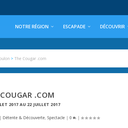
NOTRE RÉGION
ESCAPADE
DÉCOUVRIR
oulon
>
The Cougar .com
 COUGAR .COM
LLET 2017
AU
22 JUILLET 2017
|
Détente & Découverte
,
Spectacle
|
0
|