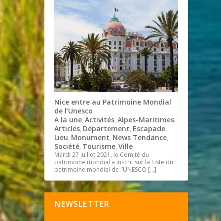
Nice entre au Patrimoine Mondial
de l’Unesco
A la une
Activités
Alpes-Maritimes
,
,
,
Articles
Département
Escapade
,
,
,
Lieu
Monument
News Tendance
,
,
,
Société
Tourisme
Ville
,
,
Mardi 27 juillet 2021, le Comité du
patrimoine mondial a inscrit sur la Liste du
patrimoine mondial de l’UNESCO
[…]
NEWSLETTER