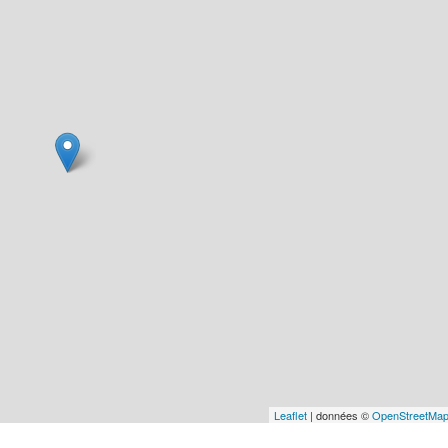
Leaflet
| données ©
OpenStreetMa