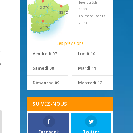
Lever du Soleil
32°C
06:29
33°C
Coucher du soleil à
20:43
31°C
Les prévisions
.
Vendredi 07
Lundi 10
n
Samedi 08
Mardi 11
Dimanche 09
Mercredi 12
SUIVEZ-NOUS
Facebook
Twitter