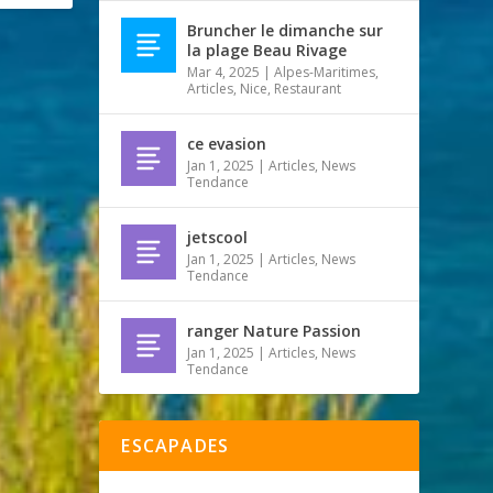
Bruncher le dimanche sur
la plage Beau Rivage
Mar 4, 2025
|
Alpes-Maritimes
,
Articles
,
Nice
,
Restaurant
ce evasion
Jan 1, 2025
|
Articles
,
News
Tendance
jetscool
Jan 1, 2025
|
Articles
,
News
Tendance
ranger Nature Passion
Jan 1, 2025
|
Articles
,
News
Tendance
ESCAPADES