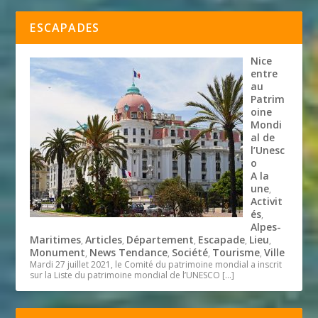
ESCAPADES
Nice
entre
au
Patrim
oine
Mondi
al de
l’Unesc
o
A la
une
,
Activit
és
,
Alpes-
Maritimes
Articles
Département
Escapade
Lieu
,
,
,
,
,
Monument
News Tendance
Société
Tourisme
Ville
,
,
,
,
Mardi 27 juillet 2021, le Comité du patrimoine mondial a inscrit
sur la Liste du patrimoine mondial de l’UNESCO
[…]