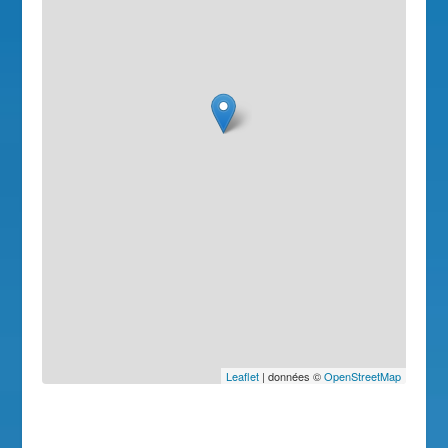
Leaflet
| données ©
OpenStreetMap