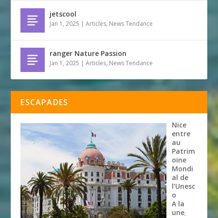
jetscool
Jan 1, 2025
|
Articles
,
News Tendance
ranger Nature Passion
Jan 1, 2025
|
Articles
,
News Tendance
ESCAPADES
Nice
entre
au
Patrim
oine
Mondi
al de
l’Unesc
o
A la
une
,