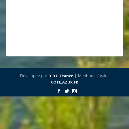
Développé par
| Mentions légales
D.B.L. France
COTE.AZUR.FR