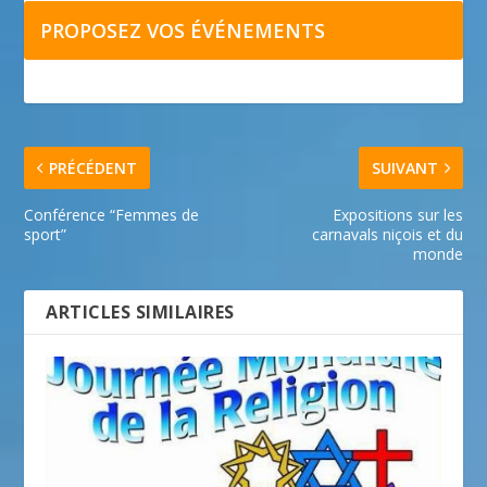
PROPOSEZ VOS ÉVÉNEMENTS
PRÉCÉDENT
SUIVANT
Conférence “Femmes de
Expositions sur les
sport”
carnavals niçois et du
monde
ARTICLES SIMILAIRES