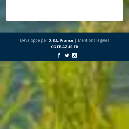
Développé par
| Mentions légales
D.B.L. France
COTE.AZUR.FR