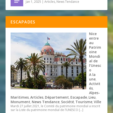
Jan 1, 2025
|
Articles
,
News Tendance
ESCAPADES
Nice
entre
au
Patrim
oine
Mondi
al de
l’Unesc
o
A la
une
,
Activit
és
,
Alpes-
Maritimes
Articles
Département
Escapade
Lieu
,
,
,
,
,
Monument
News Tendance
Société
Tourisme
Ville
,
,
,
,
Mardi 27 juillet 2021, le Comité du patrimoine mondial a inscrit
sur la Liste du patrimoine mondial de l’UNESCO
[…]