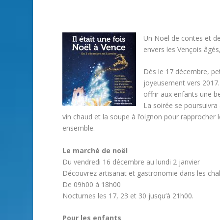
Un Noël de contes et de 
envers les Vençois âgés
Dès le 17 décembre, peti
joyeusement vers 2017. 
offrir aux enfants une b
La soirée se poursuivra a
vin chaud et la soupe à l’oignon pour rapprocher 
ensemble.
Le marché de noël
Du vendredi 16 décembre au lundi 2 janvier
Découvrez artisanat et gastronomie dans les chale
De 09h00 à 18h00
Nocturnes les 17, 23 et 30 jusqu’à 21h00.
Pour les enfants