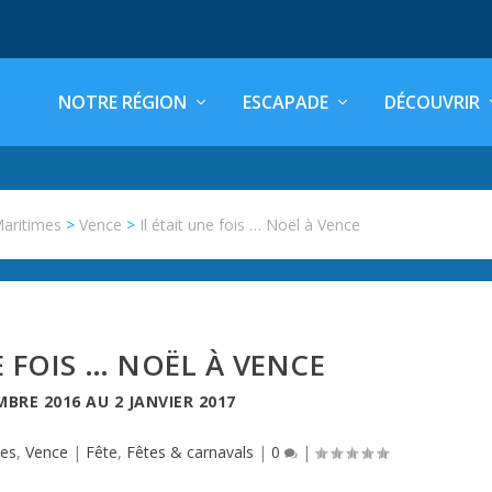
NOTRE RÉGION
ESCAPADE
DÉCOUVRIR
Maritimes
>
Vence
>
Il était une fois … Noël à Vence
E FOIS … NOËL À VENCE
MBRE 2016
AU
2 JANVIER 2017
mes
,
Vence
|
Fête
,
Fêtes & carnavals
|
0
|