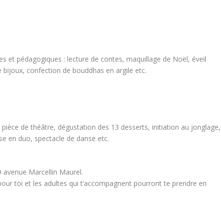
s et pédagogiques : lecture de contes, maquillage de Noël, éveil
de bijoux, confection de bouddhas en argile etc.
, pièce de théâtre, dégustation des 13 desserts, initiation au jonglage,
nse en duo, spectacle de danse etc.
 avenue Marcellin Maurel.
pour toi et les adultes qui t’accompagnent pourront te prendre en
…