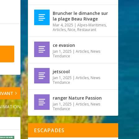
Bruncher le dimanche sur
la plage Beau Rivage
Mar 4, 2025
|
Alpes-Maritimes
,
Articles
,
Nice
,
Restaurant
ce evasion
Jan 1, 2025
|
Articles
,
News
Tendance
jetscool
Jan 1, 2025
|
Articles
,
News
Tendance
IVANT
ranger Nature Passion
Jan 1, 2025
|
Articles
,
News
ANIMATION
Tendance
ESCAPADES