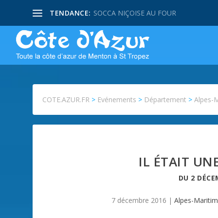
TENDANCE:
SOCCA NIÇOISE AU FOUR
COTE.AZUR.FR
>
Evénements
>
Département
>
Alpes-
IL ÉTAIT UN
DU
2 DÉCE
7 décembre 2016
|
Alpes-Mariti