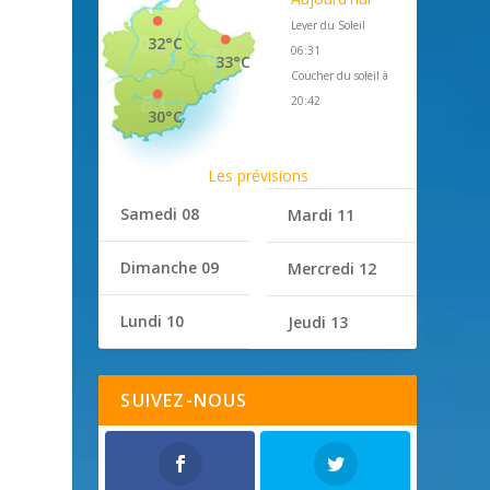
Lever du Soleil
32°C
06:31
33°C
Coucher du soleil à
20:42
30°C
Les prévisions
Samedi 08
Mardi 11
Dimanche 09
Mercredi 12
Lundi 10
Jeudi 13
SUIVEZ-NOUS