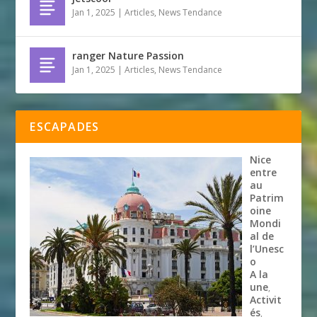
Jan 1, 2025
|
Articles
,
News Tendance
ranger Nature Passion
Jan 1, 2025
|
Articles
,
News Tendance
ESCAPADES
Nice
entre
au
Patrim
oine
Mondi
al de
l’Unesc
o
A la
une
,
Activit
és
,