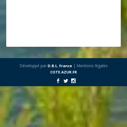
Développé par
| Mentions légales
D.B.L. France
COTE.AZUR.FR