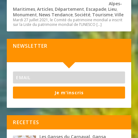
Alpes-
Maritimes
Articles
Département
Escapade
Lieu
,
,
,
,
,
Monument
News Tendance
Société
Tourisme
Ville
,
,
,
,
Mardi 27 juillet 2021, le Comité du patrimoine mondial a inscrit
sur la Liste du patrimoine mondial de l’UNESCO
[…]
NEWSLETTER
Je m'inscris
RECETTES
Les Ganses du Carnaval. Gansa