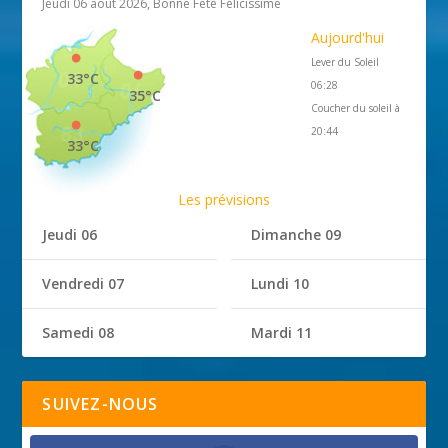
Jeudi 06 août 2026, Bonne Fête Félicissime
Aujourd'hui
Lever du Soleil
33°C
06:28
35°C
Coucher du soleil à
20:44
33°C
Les prévisions
Jeudi 06
Dimanche 09
Vendredi 07
Lundi 10
Samedi 08
Mardi 11
SUIVEZ-NOUS