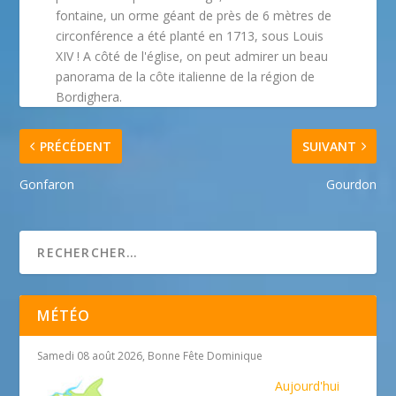
fontaine, un orme géant de près de 6 mètres de
circonférence a été planté en 1713, sous Louis
XIV ! A côté de l'église, on peut admirer un beau
panorama de la côte italienne de la région de
Bordighera.
PRÉCÉDENT
SUIVANT
Gonfaron
Gourdon
MÉTÉO
Samedi 08 août 2026, Bonne Fête Dominique
Aujourd'hui