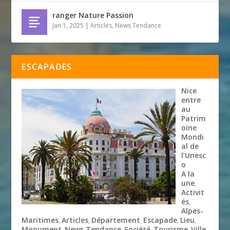
ranger Nature Passion
Jan 1, 2025
|
Articles
,
News Tendance
ESCAPADES
Nice
entre
au
Patrim
oine
Mondi
al de
l’Unesc
o
A la
une
,
Activit
és
,
Alpes-
Maritimes
Articles
Département
Escapade
Lieu
,
,
,
,
,
Monument
News Tendance
Société
Tourisme
Ville
,
,
,
,