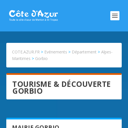
COTE.AZUR.FR
>
Evénements
>
Département
>
Alpes-
Maritimes
>
Gorbio
TOURISME & DÉCOUVERTE
GORBIO
MAIRIE GORBIO