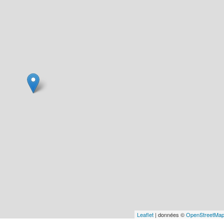
Leaflet
| données ©
OpenStreetMa