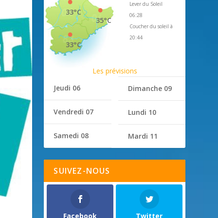
Lever du Soleil
33°C
06:28
35°C
Coucher du soleil à
20:44
33°C
Les prévisions
Jeudi 06
Dimanche 09
Vendredi 07
Lundi 10
Samedi 08
Mardi 11
SUIVEZ-NOUS
Facebook
Twitter