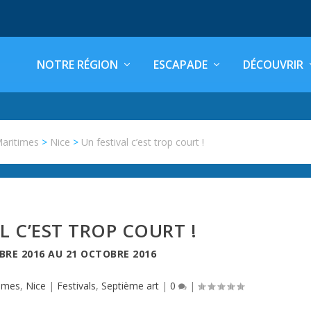
NOTRE RÉGION
ESCAPADE
DÉCOUVRIR
Maritimes
>
Nice
>
Un festival c’est trop court !
L C’EST TROP COURT !
BRE 2016
AU
21 OCTOBRE 2016
times
,
Nice
|
Festivals
,
Septième art
|
0
|