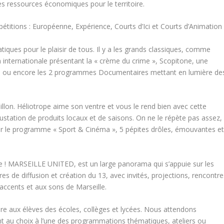
es ressources économiques pour le territoire.
étitions : Européenne, Expérience, Courts d’Ici et Courts d’Animation
ques pour le plaisir de tous. Il y a les grands classiques, comme
n internationale présentant la « crème du crime », Scopitone, une
déo, ou encore les 2 programmes Documentaires mettant en lumière de
on. Héliotrope aime son ventre et vous le rend bien avec cette
station de produits locaux et de saisons. On ne le répète pas assez,
ir le programme « Sport & Cinéma », 5 pépites drôles, émouvantes e
le ! MARSEILLE UNITED, est un large panorama qui s’appuie sur les
res de diffusion et création du 13, avec invités, projections, rencontre
accents et aux sons de Marseille.
ière aux élèves des écoles, collèges et lycées. Nous attendons
nt au choix à l’une des programmations thématiques, ateliers ou