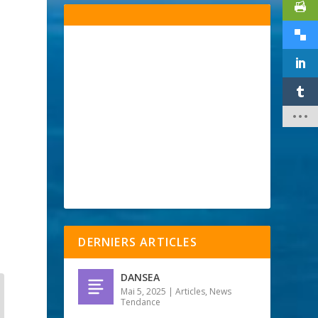
DERNIERS ARTICLES
DANSEA
Mai 5, 2025
|
Articles
,
News
Tendance