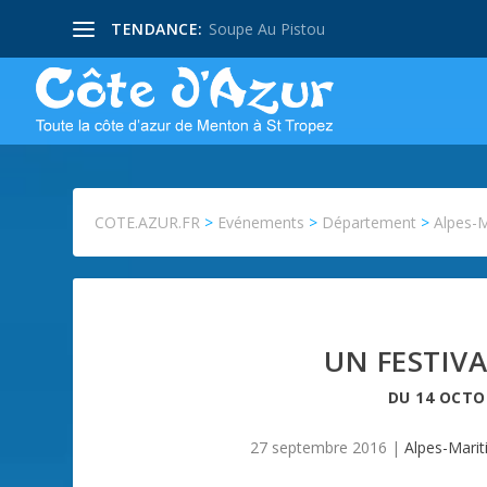
TENDANCE:
Soupe Au Pistou
COTE.AZUR.FR
>
Evénements
>
Département
>
Alpes-
UN FESTIVA
DU
14 OCTO
27 septembre 2016
|
Alpes-Mari