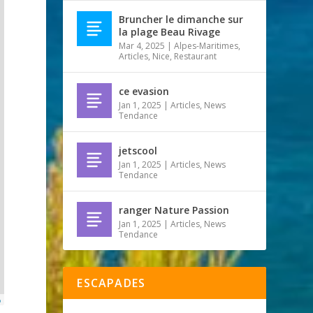
Bruncher le dimanche sur
la plage Beau Rivage
Mar 4, 2025
|
Alpes-Maritimes
,
Articles
,
Nice
,
Restaurant
ce evasion
Jan 1, 2025
|
Articles
,
News
Tendance
jetscool
Jan 1, 2025
|
Articles
,
News
Tendance
ranger Nature Passion
Jan 1, 2025
|
Articles
,
News
Tendance
ESCAPADES
p