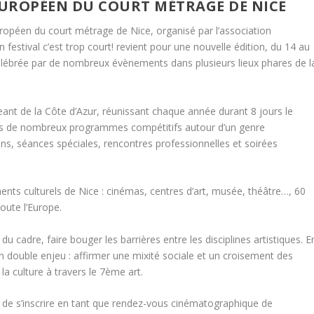
 EUROPÉEN DU COURT MÉTRAGE DE NICE
uropéen du court métrage de Nice, organisé par l’association
n festival c’est trop court! revient pour une nouvelle édition, du 14 au
élébrée par de nombreux évènements dans plusieurs lieux phares de l
rgeant de la Côte d’Azur, réunissant chaque année durant 8 jours le
ers de nombreux programmes compétitifs autour d’un genre
ns, séances spéciales, rencontres professionnelles et soirées
ments culturels de Nice : cinémas, centres d’art, musée, théâtre…, 60
oute l’Europe.
u cadre, faire bouger les barrières entre les disciplines artistiques. E
 un double enjeu : affirmer une mixité sociale et un croisement des
à la culture à travers le 7ème art.
té de s’inscrire en tant que rendez-vous cinématographique de